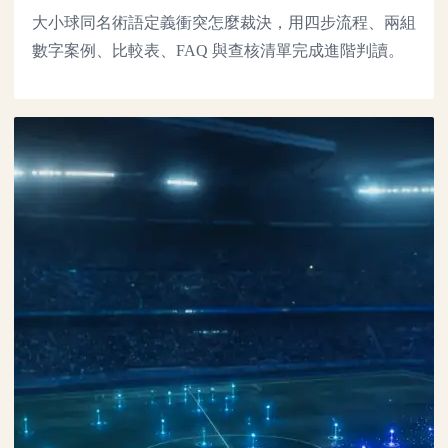
大小球同名術語定義衝突怎麼裁決，用四步流程、兩組
數字案例、比較表、FAQ 與查核清單完成進階判讀。