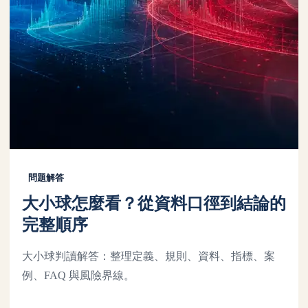
問題解答
大小球怎麼看？從資料口徑到結論的
完整順序
大小球判讀解答：整理定義、規則、資料、指標、案
例、FAQ 與風險界線。