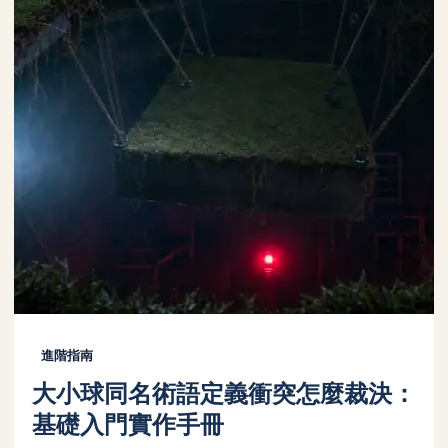
進階指南
大小球同名術語定義衝突怎麼裁決：
基礎入門實作手冊