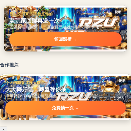
贊助
很久沒回來？這包是你的
老玩家回歸再送一次
回鍋會員專屬彩金，優惠頁面一鍵領取不用問客服。
領回歸禮 →
合作推薦
贊助
今天的轉盤還沒人轉走
天天轉好運，轉盤等你抽
單筆存款 3000 就送轉盤機會，最高 2888 每天都能中。
免費抽一次 →
×