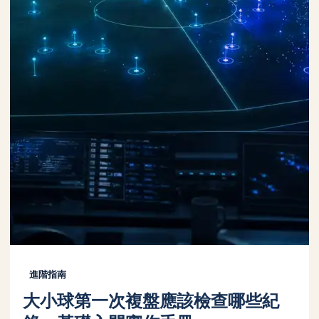
進階指南
大小球第一次複盤應該檢查哪些紀