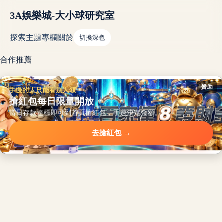
3A娛樂城-大小球研究室
探索
主題
專欄
關於
切換深色
合作推薦
贊助
手慢的人只能看別人領
搶紅包每日限量開放
當日存款達標即可到首頁搶紅包，手速決定金額。
去搶紅包 →