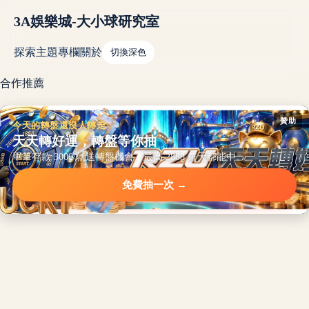
3A娛樂城-大小球研究室
探索
主題
專欄
關於
切換深色
合作推薦
贊助
今天的轉盤還沒人轉走
天天轉好運，轉盤等你抽
單筆存款 3000 就送轉盤機會，最高 2888 每天都能中。
免費抽一次 →