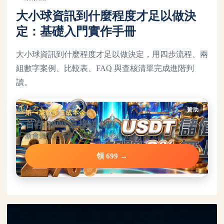
大小球資訊到什麼程度才足以做決
定：基礎入門實作手冊
大小球資訊到什麼程度才足以做決定，用四步流程、兩
組數字案例、比較表、FAQ 與查核清單完成進階判
讀。
贊助
第一筆就多三成本金
首存 2000 直接送 699
新會員限定加碼，碼量只要彩金五倍，領完就能玩。
領 699 →