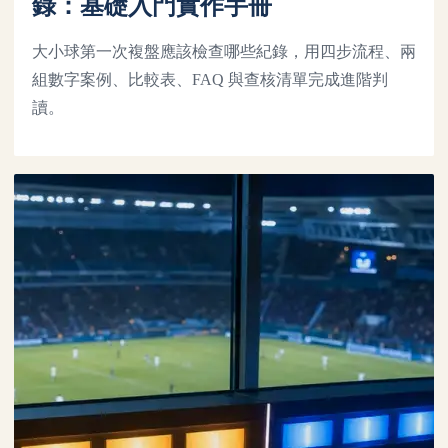
錄：基礎入門實作手冊
大小球第一次複盤應該檢查哪些紀錄，用四步流程、兩
組數字案例、比較表、FAQ 與查核清單完成進階判
讀。