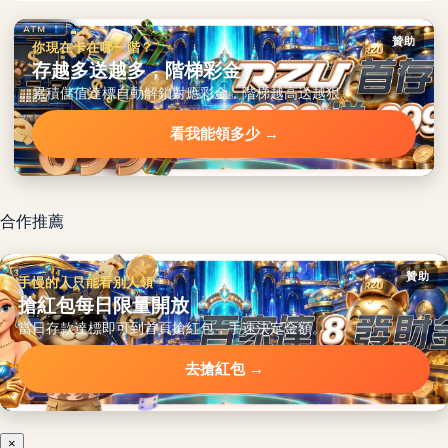
贊助
你現在卡在哪一階？
存越多送越多，階梯彩金
累積儲值達標自動解鎖對應彩金，階梯越高送越狠。
看我能領多少 →
合作推薦
贊助
手慢的人只能看別人領
搶紅包每日限量開放
當日存款達標即可到首頁搶紅包，手速決定金額。
去搶紅包 →
×