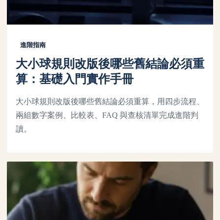
進階指南
大小球規則改版後哪些舊結論必須重
算：基礎入門實作手冊
大小球規則改版後哪些舊結論必須重算，用四步流程、
兩組數字案例、比較表、FAQ 與查核清單完成進階判
讀。