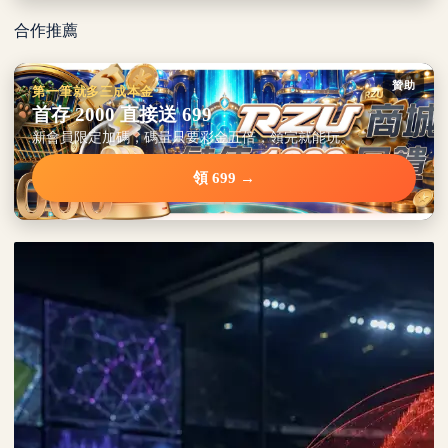
合作推薦
贊助
第一筆就多三成本金
首存 2000 直接送 699
新會員限定加碼，碼量只要彩金五倍，領完就能玩。
領 699 →