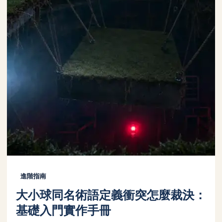
進階指南
大小球同名術語定義衝突怎麼裁決：
基礎入門實作手冊