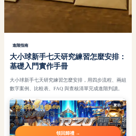
進階指南
大小球新手七天研究練習怎麼安排：
基礎入門實作手冊
大小球新手七天研究練習怎麼安排，用四步流程、兩組
數字案例、比較表、FAQ 與查核清單完成進階判讀。
贊助
很久沒回來？這包是你的
老玩家回歸再送一次
回鍋會員專屬彩金，優惠頁面一鍵領取不用問客服。
領回歸禮 →