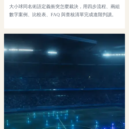
大小球同名術語定義衝突怎麼裁決，用四步流程、兩組
數字案例、比較表、FAQ 與查核清單完成進階判讀。