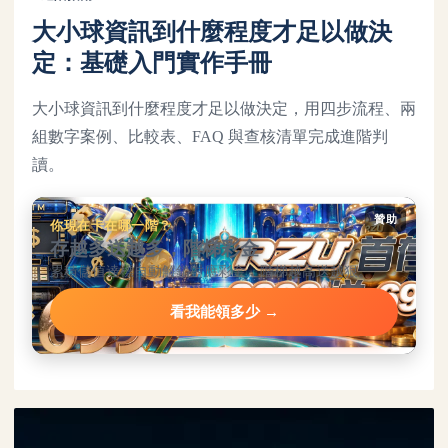
大小球資訊到什麼程度才足以做決
定：基礎入門實作手冊
大小球資訊到什麼程度才足以做決定，用四步流程、兩
組數字案例、比較表、FAQ 與查核清單完成進階判
讀。
贊助
你現在卡在哪一階？
存越多送越多，階梯彩金
累積儲值達標自動解鎖對應彩金，階梯越高送越狠。
看我能領多少 →