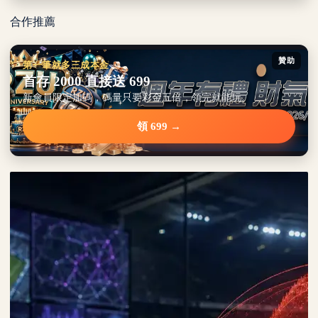
合作推薦
贊助
第一筆就多三成本金
首存 2000 直接送 699
新會員限定加碼，碼量只要彩金五倍，領完就能玩。
領 699 →