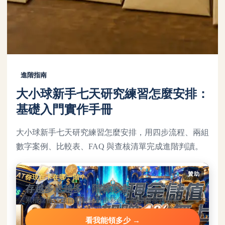
進階指南
大小球新手七天研究練習怎麼安排：
基礎入門實作手冊
大小球新手七天研究練習怎麼安排，用四步流程、兩組
數字案例、比較表、FAQ 與查核清單完成進階判讀。
贊助
你現在卡在哪一階？
存越多送越多，階梯彩金
累積儲值達標自動解鎖對應彩金，階梯越高送越狠。
看我能領多少 →