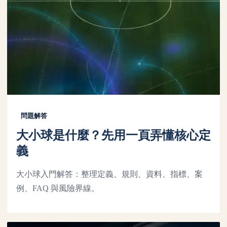
問題解答
大小球是什麼？先用一頁弄懂核心定
義
大小球入門解答：整理定義、規則、資料、指標、案
例、FAQ 與風險界線。