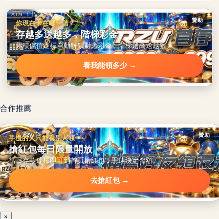
贊助
你現在卡在哪一階？
存越多送越多，階梯彩金
累積儲值達標自動解鎖對應彩金，階梯越高送越狠。
看我能領多少 →
合作推薦
贊助
手慢的人只能看別人領
搶紅包每日限量開放
當日存款達標即可到首頁搶紅包，手速決定金額。
去搶紅包 →
×