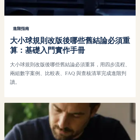
進階指南
大小球規則改版後哪些舊結論必須重
算：基礎入門實作手冊
大小球規則改版後哪些舊結論必須重算，用四步流程、
兩組數字案例、比較表、FAQ 與查核清單完成進階判
讀。