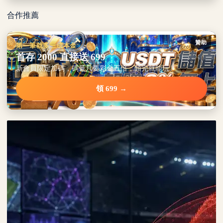
合作推薦
贊助
第一筆就多三成本金
首存 2000 直接送 699
新會員限定加碼，碼量只要彩金五倍，領完就能玩。
領 699 →