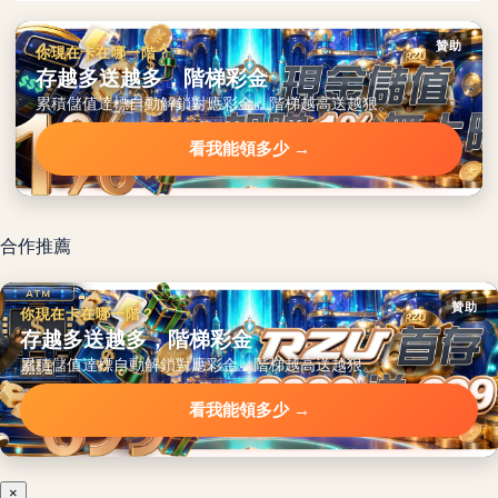
贊助
你現在卡在哪一階？
存越多送越多，階梯彩金
累積儲值達標自動解鎖對應彩金，階梯越高送越狠。
看我能領多少 →
合作推薦
贊助
你現在卡在哪一階？
存越多送越多，階梯彩金
累積儲值達標自動解鎖對應彩金，階梯越高送越狠。
看我能領多少 →
×