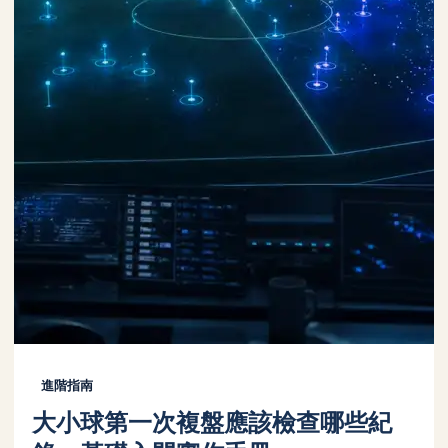
進階指南
大小球第一次複盤應該檢查哪些紀