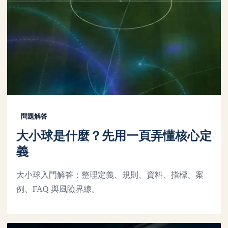
問題解答
大小球是什麼？先用一頁弄懂核心定
義
大小球入門解答：整理定義、規則、資料、指標、案
例、FAQ 與風險界線。