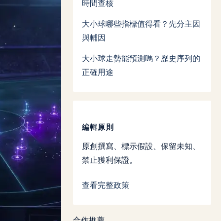
時間查核
大小球哪些指標值得看？先分主因
與輔因
大小球走勢能預測嗎？歷史序列的
正確用途
編輯原則
原創撰寫、標示假設、保留未知、
禁止獲利保證。
查看完整政策
合作推薦