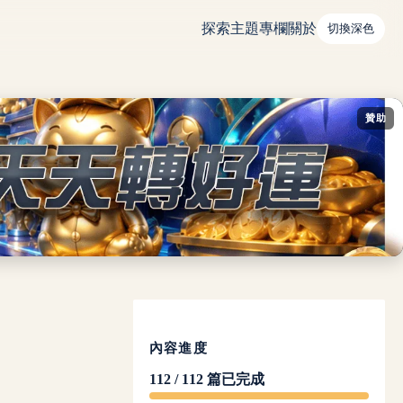
探索
主題
專欄
關於
切換深色
贊助
內容進度
112 / 112 篇已完成