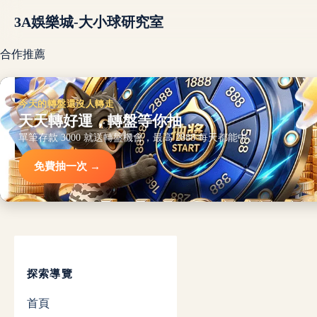
3A娛樂城-大小球研究室
合作推薦
今天的轉盤還沒人轉走
天天轉好運，轉盤等你抽
單筆存款 3000 就送轉盤機會，最高 2888 每天都能中。
免費抽一次 →
探索導覽
首頁