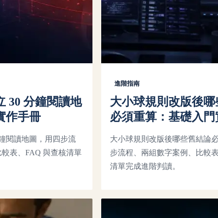
進階指南
 30 分鐘閱讀地
大小球規則改版後哪
實作手冊
必須重算：基礎入門
分鐘閱讀地圖，用四步流
大小球規則改版後哪些舊結論
較表、FAQ 與查核清單
步流程、兩組數字案例、比較表、
清單完成進階判讀。