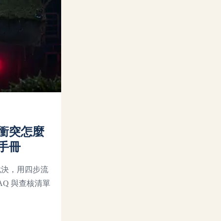
衝突怎麼
手冊
裁決，用四步流
Q 與查核清單