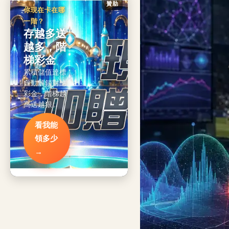
贊助
你現在卡在哪
一階？
存越多送
越多，階
梯彩金
累積儲值達標
自動解鎖對應
彩金，階梯越
高送越狠。
看我能
領多少
→