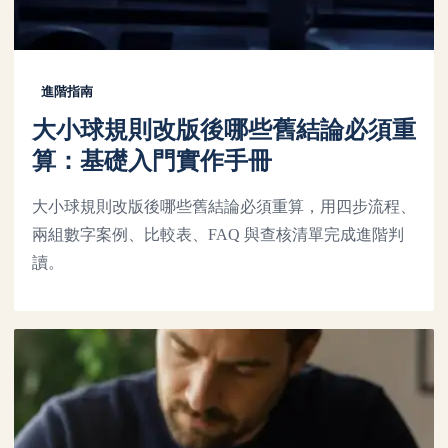
進階指南
大小球規則改版後哪些舊結論必須重
算：基礎入門實作手冊
大小球規則改版後哪些舊結論必須重算，用四步流程、
兩組數字案例、比較表、FAQ 與查核清單完成進階判
讀。