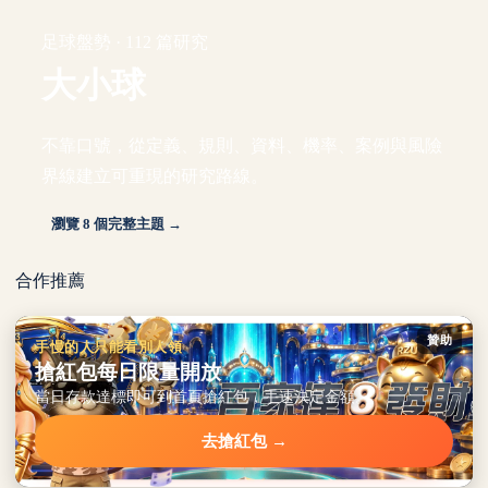
足球盤勢 · 112 篇研究
大小球
不靠口號，從定義、規則、資料、機率、案例與風險
界線建立可重現的研究路線。
瀏覽 8 個完整主題 →
合作推薦
贊助
手慢的人只能看別人領
搶紅包每日限量開放
當日存款達標即可到首頁搶紅包，手速決定金額。
去搶紅包 →