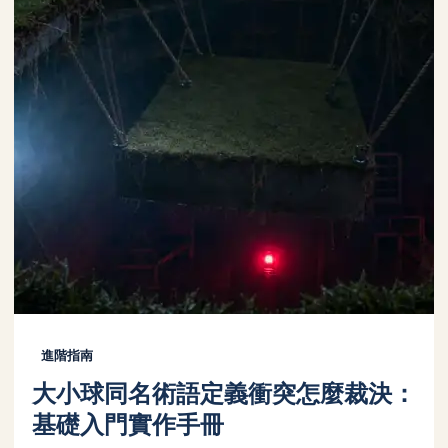
進階指南
大小球同名術語定義衝突怎麼裁決：
基礎入門實作手冊