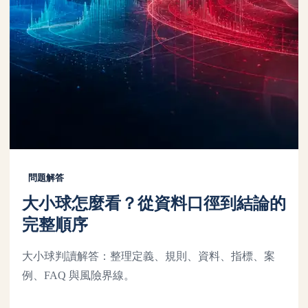
問題解答
大小球怎麼看？從資料口徑到結論的
完整順序
大小球判讀解答：整理定義、規則、資料、指標、案
例、FAQ 與風險界線。