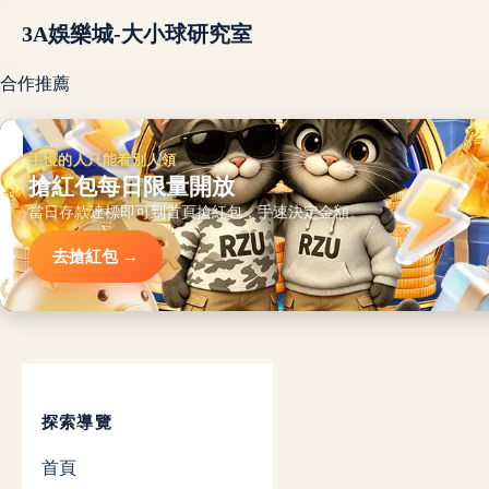
3A娛樂城-大小球研究室
合作推薦
手慢的人只能看別人領
搶紅包每日限量開放
當日存款達標即可到首頁搶紅包，手速決定金額。
去搶紅包 →
探索導覽
首頁