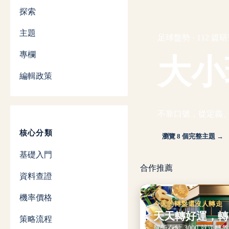
探索
主題
足球盤勢 · 112 篇
專欄
大小
編輯政策
不靠口號，從定義
核心分類
瀏覽 8 個完整主題 →
基礎入門
合作推薦
資料查證
機率價格
今天的轉盤還沒人轉走
天天轉好運，轉
策略流程
單筆存款 3000 就送轉