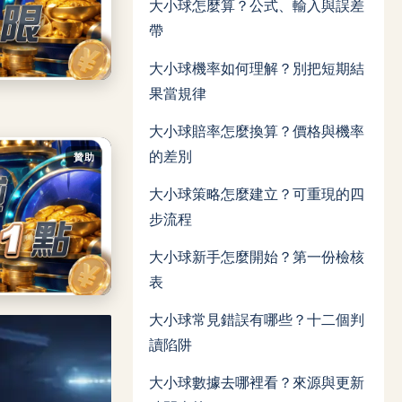
大小球怎麼算？公式、輸入與誤差
帶
大小球機率如何理解？別把短期結
果當規律
大小球賠率怎麼換算？價格與機率
的差別
贊助
大小球策略怎麼建立？可重現的四
步流程
大小球新手怎麼開始？第一份檢核
表
大小球常見錯誤有哪些？十二個判
讀陷阱
大小球數據去哪裡看？來源與更新