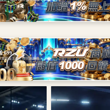
 699
只要彩金五倍，領完就能玩。