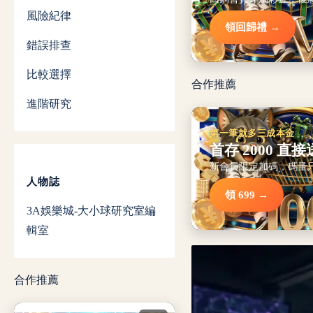
風險紀律
領回歸禮 →
錯誤排查
比較選擇
合作推薦
進階研究
第一筆就多三成本金
首存 2000 直接送
新會員限定加碼，碼量
人物誌
領 699 →
3A娛樂城-大小球研究室編
輯室
合作推薦