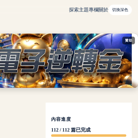
探索
主題
專欄
關於
切換深色
贊助
內容進度
112 / 112 篇已完成