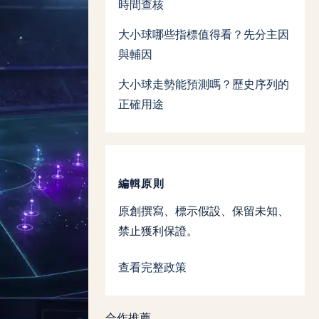
時間查核
大小球哪些指標值得看？先分主因
與輔因
大小球走勢能預測嗎？歷史序列的
正確用途
編輯原則
原創撰寫、標示假設、保留未知、
禁止獲利保證。
查看完整政策
合作推薦