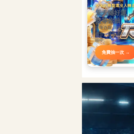
今天的轉盤還沒人轉
天天轉好運，
盤等你抽
單筆存款 3000 就送
機會，最高 2888 每
能中。
免費抽一次 →