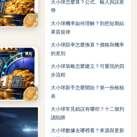
大小球怎麼算？公式、輸入與誤差
帶
大小球機率如何理解？別把短期結
果當規律
大小球賠率怎麼換算？價格與機率
的差別
贊助
大小球策略怎麼建立？可重現的四
步流程
大小球新手怎麼開始？第一份檢核
表
大小球常見錯誤有哪些？十二個判
讀陷阱
大小球數據去哪裡看？來源與更新