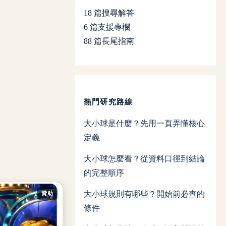
18 篇搜尋解答
6 篇支援專欄
88 篇長尾指南
熱門研究路線
大小球是什麼？先用一頁弄懂核心
定義
大小球怎麼看？從資料口徑到結論
的完整順序
大小球規則有哪些？開始前必查的
贊助
條件