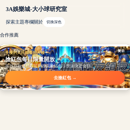
3A娛樂城-大小球研究室
探索
主題
專欄
關於
切換深色
合作推薦
贊助
手慢的人只能看別人領
搶紅包每日限量開放
當日存款達標即可到首頁搶紅包，手速決定金額。
去搶紅包 →