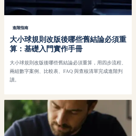
進階指南
大小球規則改版後哪些舊結論必須重
算：基礎入門實作手冊
大小球規則改版後哪些舊結論必須重算，用四步流程、
兩組數字案例、比較表、FAQ 與查核清單完成進階判
讀。