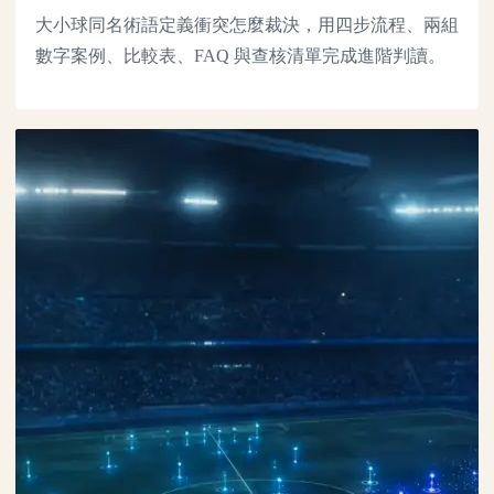
大小球同名術語定義衝突怎麼裁決，用四步流程、兩組
數字案例、比較表、FAQ 與查核清單完成進階判讀。