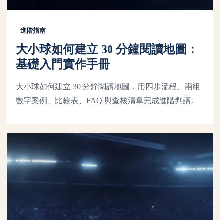
進階指南
大小球如何建立 30 分鐘閱讀地圖：
基礎入門實作手冊
大小球如何建立 30 分鐘閱讀地圖，用四步流程、兩組
數字案例、比較表、FAQ 與查核清單完成進階判讀。