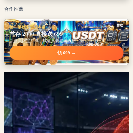
合作推薦
贊助
第一筆就多三成本金
首存 2000 直接送 699
新會員限定加碼，碼量只要彩金五倍，領完就能玩。
領 699 →