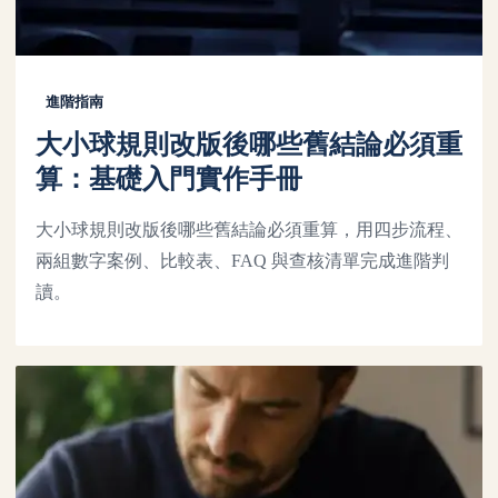
進階指南
大小球規則改版後哪些舊結論必須重
算：基礎入門實作手冊
大小球規則改版後哪些舊結論必須重算，用四步流程、
兩組數字案例、比較表、FAQ 與查核清單完成進階判
讀。