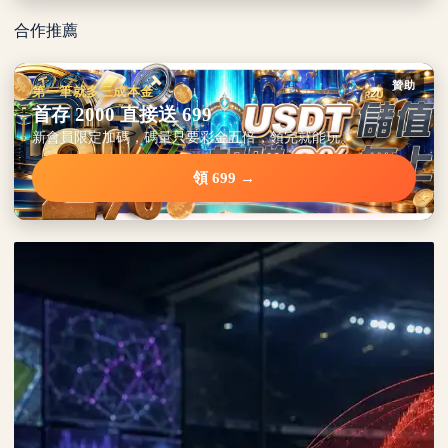
合作推薦
贊助
第一筆就多三成本金
首存 2000 直接送 699
新會員限定加碼，碼量只要彩金五倍，領完就能玩。
領 699 →