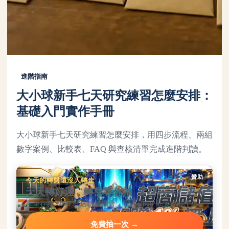
進階指南
大小球新手七天研究練習怎麼安排：
基礎入門實作手冊
大小球新手七天研究練習怎麼安排，用四步流程、兩組
數字案例、比較表、FAQ 與查核清單完成進階判讀。
贊助
今天的轉盤還沒人轉走
天天轉好運，轉盤等你抽
單筆存款 3000 就送轉盤機會，最高 2888 每天都能中。
免費抽一次 →