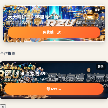
贊助
今天的轉盤還沒人轉走
天天轉好運，轉盤等你抽
單筆存款 3000 就送轉盤機會，最高 2888 每天都能中。
免費抽一次 →
合作推薦
贊助
第一筆就多三成本金
首存 2000 直接送 699
新會員限定加碼，碼量只要彩金五倍，領完就能玩。
領 699 →
×