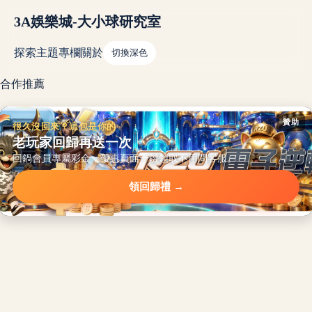
3A娛樂城-大小球研究室
探索
主題
專欄
關於
切換深色
合作推薦
贊助
很久沒回來？這包是你的
老玩家回歸再送一次
回鍋會員專屬彩金，優惠頁面一鍵領取不用問客服。
領回歸禮 →