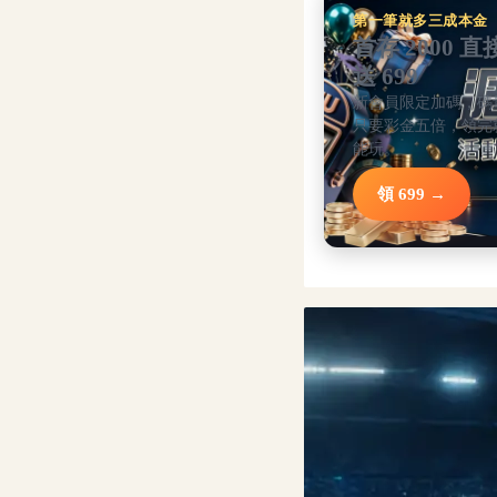
第一筆就多三成本金
首存 2000 直
送 699
新會員限定加碼，碼
只要彩金五倍，領完
能玩。
領 699 →