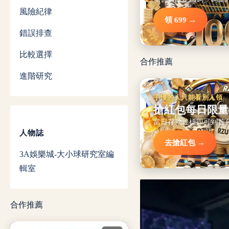
風險紀律
領 699 →
錯誤排查
比較選擇
合作推薦
進階研究
手慢的人只能看別人領
搶紅包每日限量
當日存款達標即可到首
人物誌
去搶紅包 →
3A娛樂城-大小球研究室編
輯室
合作推薦