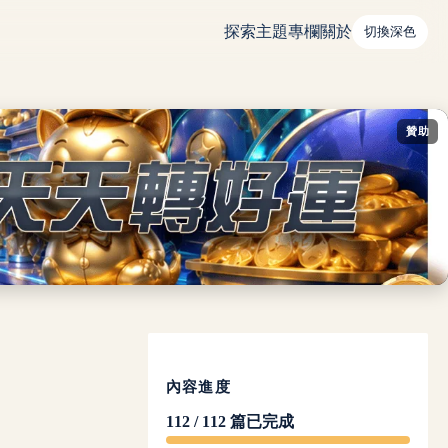
探索
主題
專欄
關於
切換深色
贊助
內容進度
112 / 112 篇已完成