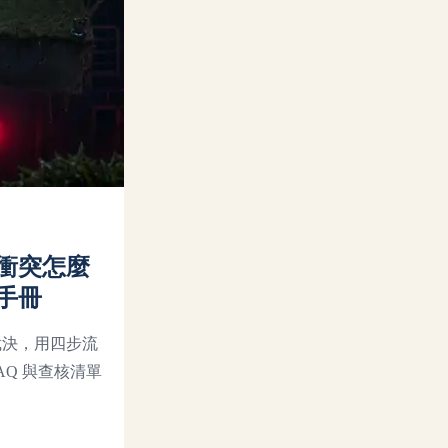
衝突怎麼
手冊
裁決，用四步流
Q 與查核清單