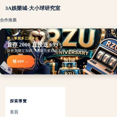
3A娛樂城-大小球研究室
合作推薦
第一筆就多三成本金
首存 2000 直接送 699
新會員限定加碼，碼量只要彩金五倍，領完就能玩。
領 699 →
探索導覽
首頁