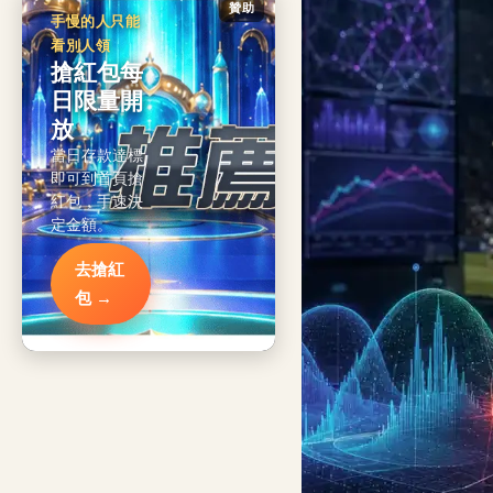
贊助
手慢的人只能
看別人領
搶紅包每
日限量開
放
當日存款達標
即可到首頁搶
紅包，手速決
定金額。
去搶紅
包 →