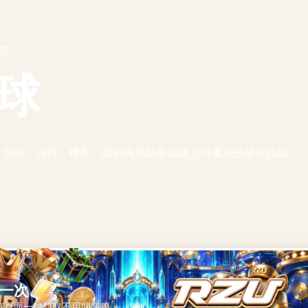
研究
球
、規則、資料、機率、案例與風險界線建立可重現的研究路線。
的
一次
惠頁面一鍵領取不用問客服。