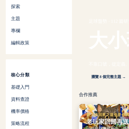
探索
主題
足球盤勢 · 112 篇
專欄
大小
編輯政策
不靠口號，從定義
核心分類
瀏覽 8 個完整主題 →
基礎入門
合作推薦
資料查證
機率價格
很久沒回來？這包是你
老玩家回歸再送
策略流程
回鍋會員專屬彩金，優