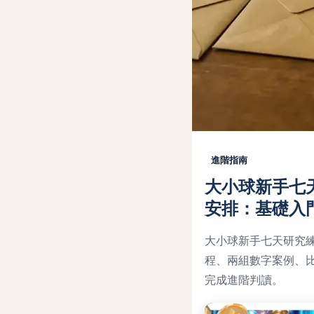
進階指南
大小球新手七
安排：基礎入
大小球新手七天研究
程、兩組數字案例、比
完成進階判讀。