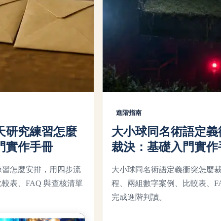
進階指南
天研究練習怎麼
大小球同名術語定義
門實作手冊
裁決：基礎入門實作
練習怎麼安排，用四步流
大小球同名術語定義衝突怎麼
較表、FAQ 與查核清單
程、兩組數字案例、比較表、FA
完成進階判讀。