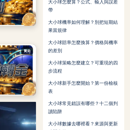
大小球怎麼算？公式、輸入與誤差
帶
大小球機率如何理解？別把短期結
果當規律
大小球賠率怎麼換算？價格與機率
的差別
贊助
大小球策略怎麼建立？可重現的四
步流程
大小球新手怎麼開始？第一份檢核
表
大小球常見錯誤有哪些？十二個判
讀陷阱
大小球數據去哪裡看？來源與更新