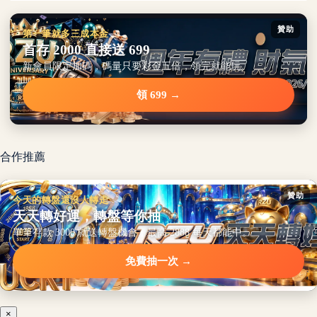
贊助
第一筆就多三成本金
首存 2000 直接送 699
新會員限定加碼，碼量只要彩金五倍，領完就能玩。
領 699 →
合作推薦
贊助
今天的轉盤還沒人轉走
天天轉好運，轉盤等你抽
單筆存款 3000 就送轉盤機會，最高 2888 每天都能中。
免費抽一次 →
×