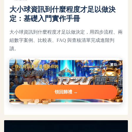
大小球資訊到什麼程度才足以做決
定：基礎入門實作手冊
大小球資訊到什麼程度才足以做決定，用四步流程、兩
組數字案例、比較表、FAQ 與查核清單完成進階判
讀。
贊助
很久沒回來？這包是你的
老玩家回歸再送一次
回鍋會員專屬彩金，優惠頁面一鍵領取不用問客服。
領回歸禮 →