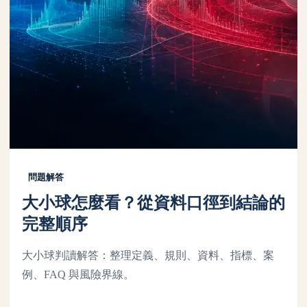
問題解答
大小球怎麼看？從資料口徑到結論的
完整順序
大小球判讀解答：整理定義、規則、資料、指標、案
例、FAQ 與風險界線。