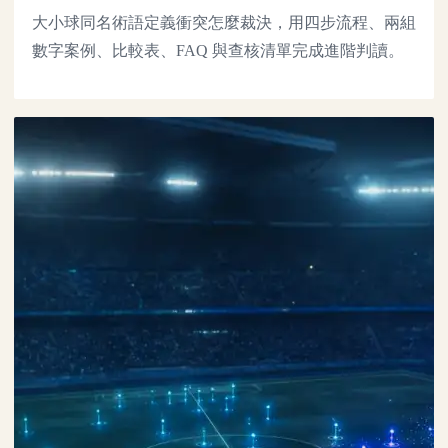
大小球同名術語定義衝突怎麼裁決，用四步流程、兩組
數字案例、比較表、FAQ 與查核清單完成進階判讀。