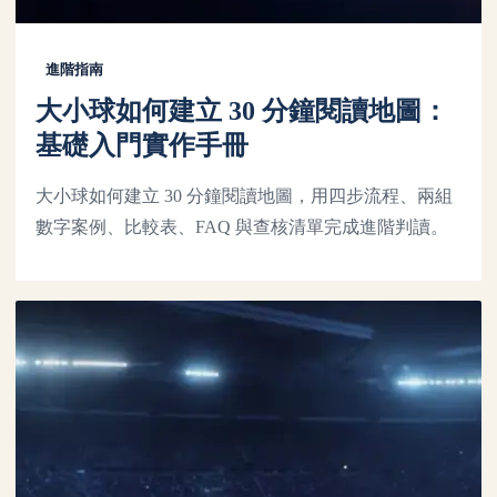
進階指南
大小球如何建立 30 分鐘閱讀地圖：
基礎入門實作手冊
大小球如何建立 30 分鐘閱讀地圖，用四步流程、兩組
數字案例、比較表、FAQ 與查核清單完成進階判讀。