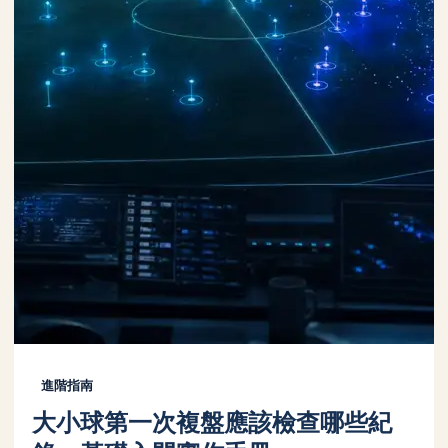
進階指南
大小球第一次複盤應該檢查哪些紀