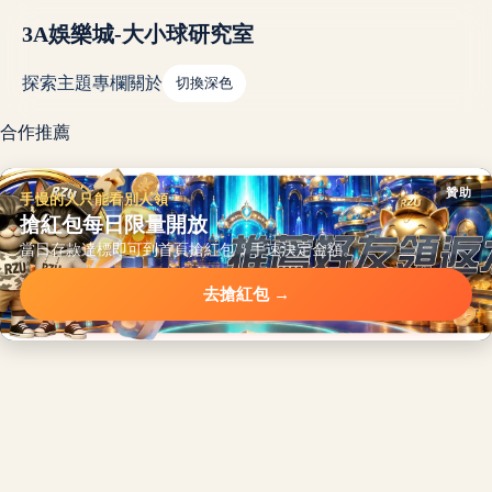
3A娛樂城-大小球研究室
探索
主題
專欄
關於
切換深色
合作推薦
贊助
手慢的人只能看別人領
搶紅包每日限量開放
當日存款達標即可到首頁搶紅包，手速決定金額。
去搶紅包 →