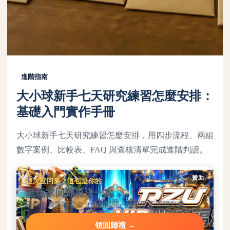
進階指南
大小球新手七天研究練習怎麼安排：
基礎入門實作手冊
大小球新手七天研究練習怎麼安排，用四步流程、兩組
數字案例、比較表、FAQ 與查核清單完成進階判讀。
贊助
很久沒回來？這包是你的
老玩家回歸再送一次
回鍋會員專屬彩金，優惠頁面一鍵領取不用問客服。
領回歸禮 →