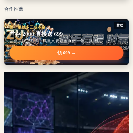
合作推薦
贊助
第一筆就多三成本金
首存 2000 直接送 699
新會員限定加碼，碼量只要彩金五倍，領完就能玩。
領 699 →