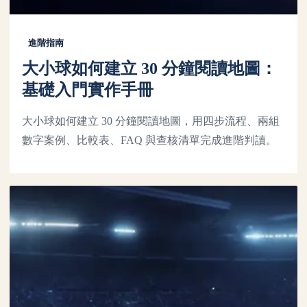
進階指南
大小球如何建立 30 分鐘閱讀地圖：
基礎入門實作手冊
大小球如何建立 30 分鐘閱讀地圖，用四步流程、兩組
數字案例、比較表、FAQ 與查核清單完成進階判讀。