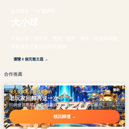
足球盤勢 · 112 篇研究
大小球
不靠口號，從定義、規則、資料、機率、案例與風險
界線建立可重現的研究路線。
瀏覽 8 個完整主題 →
合作推薦
贊助
很久沒回來？這包是你的
老玩家回歸再送一次
回鍋會員專屬彩金，優惠頁面一鍵領取不用問客服。
領回歸禮 →