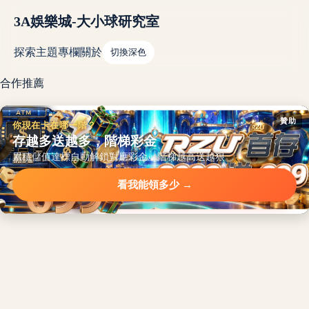
3A娛樂城-大小球研究室
探索
主題
專欄
關於
切換深色
合作推薦
贊助
你現在卡在哪一階？
存越多送越多，階梯彩金
累積儲值達標自動解鎖對應彩金，階梯越高送越狠。
看我能領多少 →