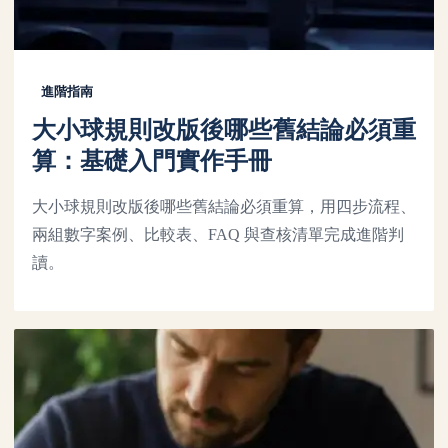
進階指南
大小球規則改版後哪些舊結論必須重
算：基礎入門實作手冊
大小球規則改版後哪些舊結論必須重算，用四步流程、
兩組數字案例、比較表、FAQ 與查核清單完成進階判
讀。