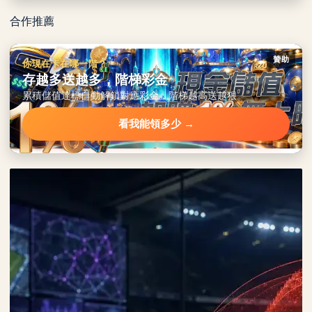
合作推薦
贊助
你現在卡在哪一階？
存越多送越多，階梯彩金
累積儲值達標自動解鎖對應彩金，階梯越高送越狠。
看我能領多少 →