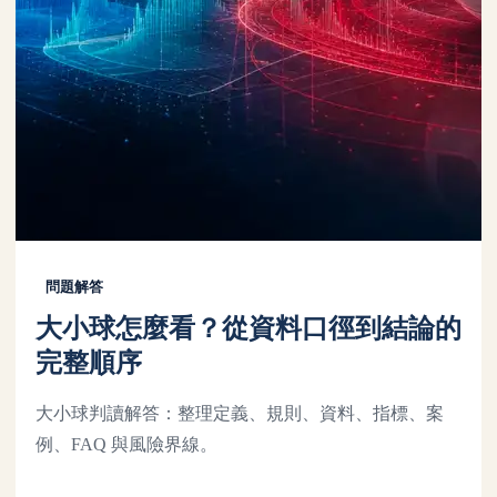
問題解答
大小球怎麼看？從資料口徑到結論的
完整順序
大小球判讀解答：整理定義、規則、資料、指標、案
例、FAQ 與風險界線。