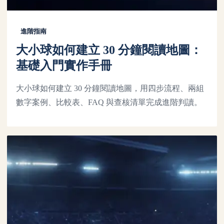
進階指南
大小球如何建立 30 分鐘閱讀地圖：
基礎入門實作手冊
大小球如何建立 30 分鐘閱讀地圖，用四步流程、兩組
數字案例、比較表、FAQ 與查核清單完成進階判讀。