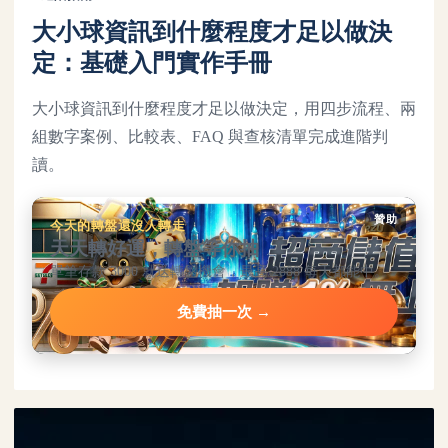
大小球資訊到什麼程度才足以做決
定：基礎入門實作手冊
大小球資訊到什麼程度才足以做決定，用四步流程、兩
組數字案例、比較表、FAQ 與查核清單完成進階判
讀。
贊助
今天的轉盤還沒人轉走
天天轉好運，轉盤等你抽
單筆存款 3000 就送轉盤機會，最高 2888 每天都能中。
免費抽一次 →