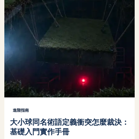
進階指南
大小球同名術語定義衝突怎麼裁決：
基礎入門實作手冊