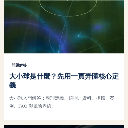
問題解答
大小球是什麼？先用一頁弄懂核心定
義
大小球入門解答：整理定義、規則、資料、指標、案
例、FAQ 與風險界線。