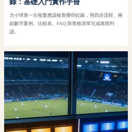
錄：基礎入門實作手冊
大小球第一次複盤應該檢查哪些紀錄，用四步流程、兩
組數字案例、比較表、FAQ 與查核清單完成進階判
讀。