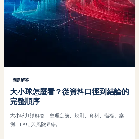
問題解答
大小球怎麼看？從資料口徑到結論的
完整順序
大小球判讀解答：整理定義、規則、資料、指標、案
例、FAQ 與風險界線。