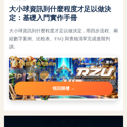
大小球資訊到什麼程度才足以做決
定：基礎入門實作手冊
大小球資訊到什麼程度才足以做決定，用四步流程、兩
組數字案例、比較表、FAQ 與查核清單完成進階判
讀。
贊助
很久沒回來？這包是你的
老玩家回歸再送一次
回鍋會員專屬彩金，優惠頁面一鍵領取不用問客服。
領回歸禮 →