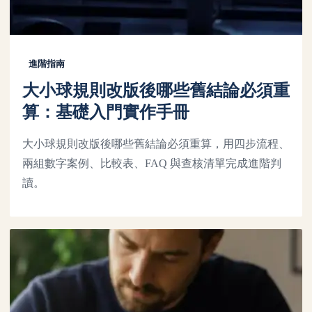
進階指南
大小球規則改版後哪些舊結論必須重
算：基礎入門實作手冊
大小球規則改版後哪些舊結論必須重算，用四步流程、
兩組數字案例、比較表、FAQ 與查核清單完成進階判
讀。