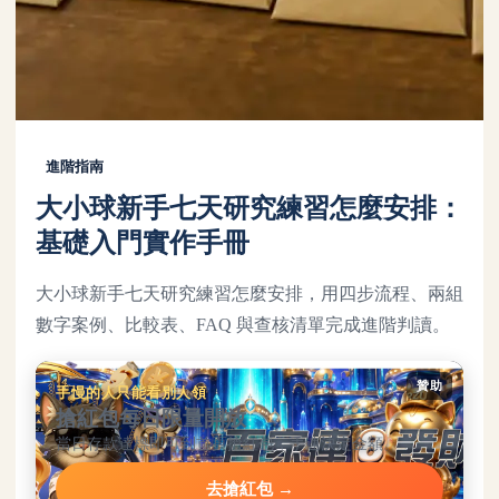
進階指南
大小球新手七天研究練習怎麼安排：
基礎入門實作手冊
大小球新手七天研究練習怎麼安排，用四步流程、兩組
數字案例、比較表、FAQ 與查核清單完成進階判讀。
贊助
手慢的人只能看別人領
搶紅包每日限量開放
當日存款達標即可到首頁搶紅包，手速決定金額。
去搶紅包 →