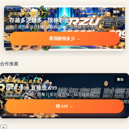
贊助
你現在卡在哪一階？
存越多送越多，階梯彩金
累積儲值達標自動解鎖對應彩金，階梯越高送越狠。
看我能領多少 →
合作推薦
贊助
第一筆就多三成本金
首存 2000 直接送 699
新會員限定加碼，碼量只要彩金五倍，領完就能玩。
領 699 →
×