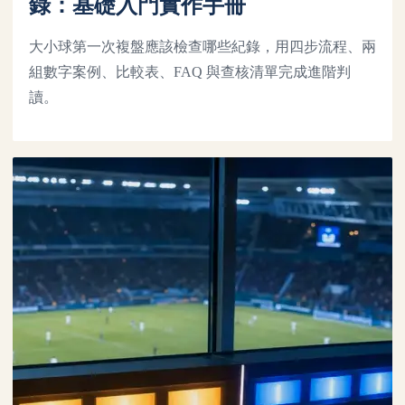
錄：基礎入門實作手冊
大小球第一次複盤應該檢查哪些紀錄，用四步流程、兩
組數字案例、比較表、FAQ 與查核清單完成進階判
讀。