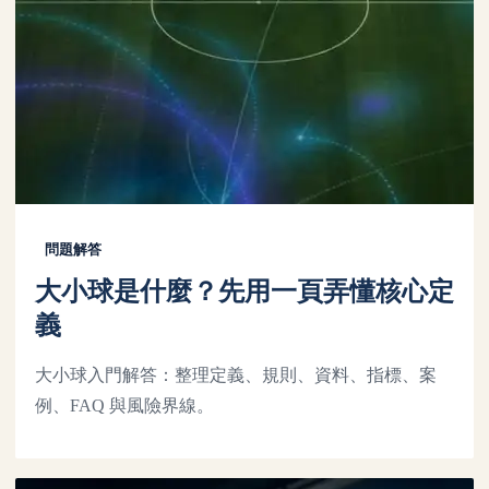
問題解答
大小球是什麼？先用一頁弄懂核心定
義
大小球入門解答：整理定義、規則、資料、指標、案
例、FAQ 與風險界線。