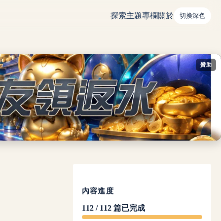
探索
主題
專欄
關於
切換深色
贊助
內容進度
112 / 112 篇已完成