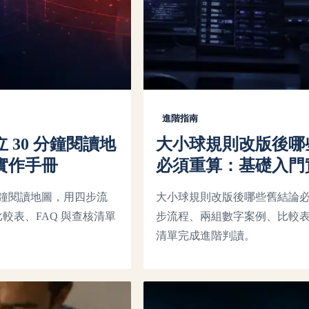
進階指南
 30 分鐘閱讀地
大小球規則改版後哪
實作手冊
必須重算：基礎入門
分鐘閱讀地圖，用四步流
大小球規則改版後哪些舊結論
較表、FAQ 與查核清單
步流程、兩組數字案例、比較表、
清單完成進階判讀。