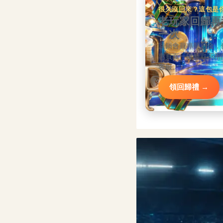
很久沒回來？這包是
老玩家回歸再
一次
回鍋會員專屬彩金，
惠頁面一鍵領取不用
客服。
領回歸禮 →