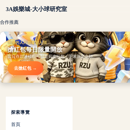
3A娛樂城-大小球研究室
合作推薦
手慢的人只能看別人領
搶紅包每日限量開放
當日存款達標即可到首頁搶紅包，手速決定金額。
去搶紅包 →
探索導覽
首頁