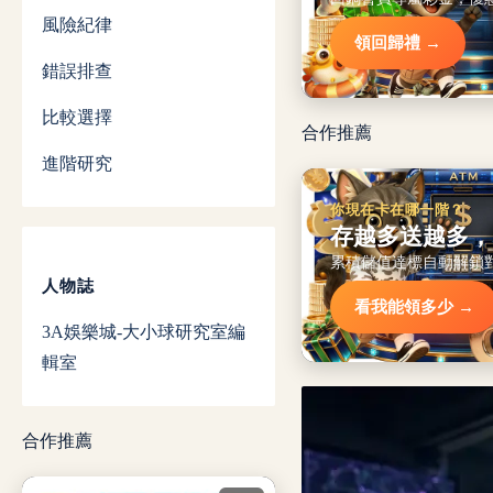
風險紀律
領回歸禮 →
錯誤排查
比較選擇
合作推薦
進階研究
你現在卡在哪一階？
存越多送越多，
累積儲值達標自動解鎖
人物誌
看我能領多少 →
3A娛樂城-大小球研究室編
輯室
合作推薦