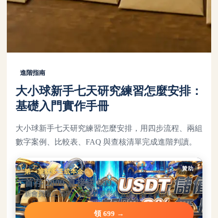
進階指南
大小球新手七天研究練習怎麼安排：
基礎入門實作手冊
大小球新手七天研究練習怎麼安排，用四步流程、兩組
數字案例、比較表、FAQ 與查核清單完成進階判讀。
贊助
第一筆就多三成本金
首存 2000 直接送 699
新會員限定加碼，碼量只要彩金五倍，領完就能玩。
領 699 →