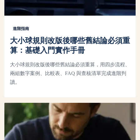
進階指南
大小球規則改版後哪些舊結論必須重
算：基礎入門實作手冊
大小球規則改版後哪些舊結論必須重算，用四步流程、
兩組數字案例、比較表、FAQ 與查核清單完成進階判
讀。