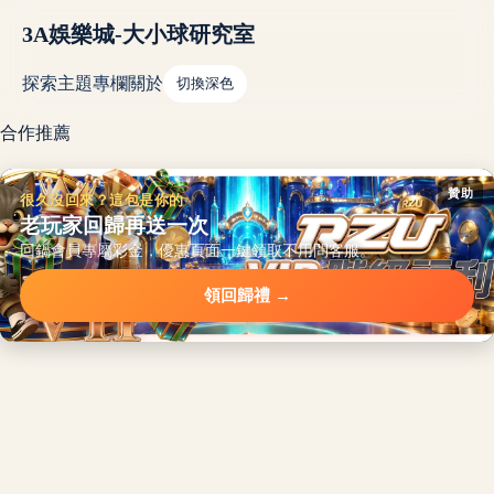
3A娛樂城-大小球研究室
探索
主題
專欄
關於
切換深色
合作推薦
贊助
很久沒回來？這包是你的
老玩家回歸再送一次
回鍋會員專屬彩金，優惠頁面一鍵領取不用問客服。
領回歸禮 →