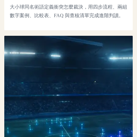
大小球同名術語定義衝突怎麼裁決，用四步流程、兩組
數字案例、比較表、FAQ 與查核清單完成進階判讀。