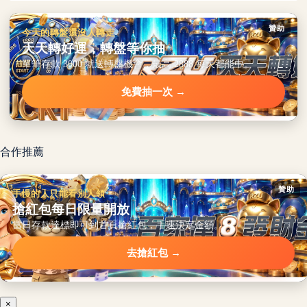
贊助
今天的轉盤還沒人轉走
天天轉好運，轉盤等你抽
單筆存款 3000 就送轉盤機會，最高 2888 每天都能中。
免費抽一次 →
合作推薦
贊助
手慢的人只能看別人領
搶紅包每日限量開放
當日存款達標即可到首頁搶紅包，手速決定金額。
去搶紅包 →
×