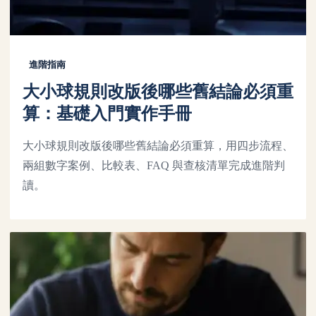
進階指南
大小球規則改版後哪些舊結論必須重
算：基礎入門實作手冊
大小球規則改版後哪些舊結論必須重算，用四步流程、
兩組數字案例、比較表、FAQ 與查核清單完成進階判
讀。