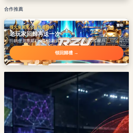
合作推薦
贊助
很久沒回來？這包是你的
老玩家回歸再送一次
回鍋會員專屬彩金，優惠頁面一鍵領取不用問客服。
領回歸禮 →