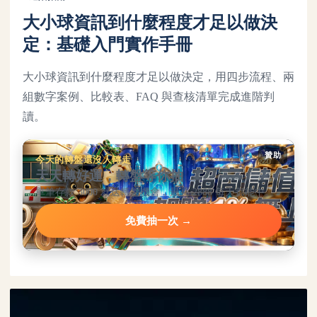
大小球資訊到什麼程度才足以做決
定：基礎入門實作手冊
大小球資訊到什麼程度才足以做決定，用四步流程、兩
組數字案例、比較表、FAQ 與查核清單完成進階判
讀。
贊助
今天的轉盤還沒人轉走
天天轉好運，轉盤等你抽
單筆存款 3000 就送轉盤機會，最高 2888 每天都能中。
免費抽一次 →