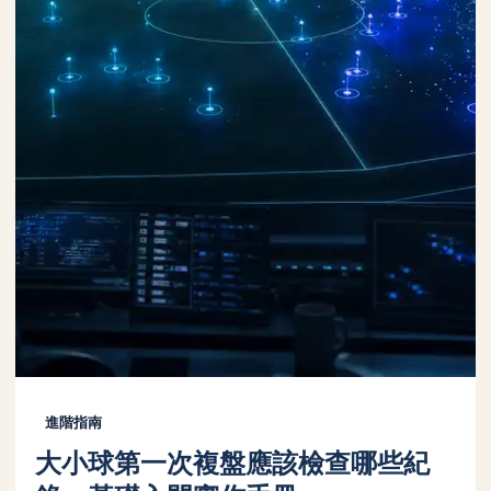
進階指南
大小球第一次複盤應該檢查哪些紀