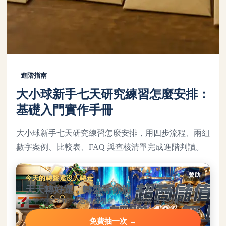
進階指南
大小球新手七天研究練習怎麼安排：
基礎入門實作手冊
大小球新手七天研究練習怎麼安排，用四步流程、兩組
數字案例、比較表、FAQ 與查核清單完成進階判讀。
贊助
今天的轉盤還沒人轉走
天天轉好運，轉盤等你抽
單筆存款 3000 就送轉盤機會，最高 2888 每天都能中。
免費抽一次 →