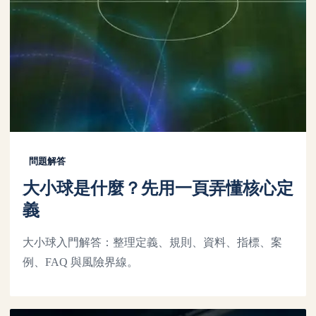
問題解答
大小球是什麼？先用一頁弄懂核心定
義
大小球入門解答：整理定義、規則、資料、指標、案
例、FAQ 與風險界線。