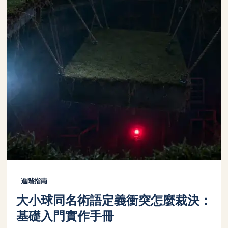
進階指南
大小球同名術語定義衝突怎麼裁決：
基礎入門實作手冊