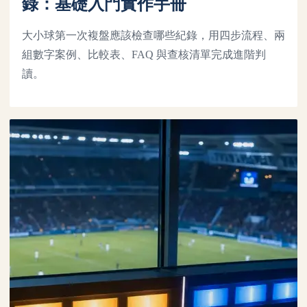
錄：基礎入門實作手冊
大小球第一次複盤應該檢查哪些紀錄，用四步流程、兩
組數字案例、比較表、FAQ 與查核清單完成進階判
讀。