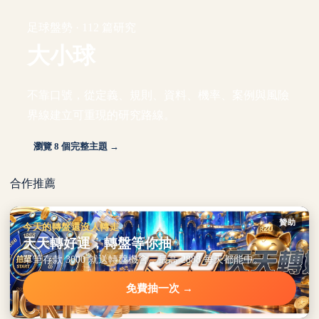
足球盤勢 · 112 篇研究
大小球
不靠口號，從定義、規則、資料、機率、案例與風險
界線建立可重現的研究路線。
瀏覽 8 個完整主題 →
合作推薦
贊助
今天的轉盤還沒人轉走
天天轉好運，轉盤等你抽
單筆存款 3000 就送轉盤機會，最高 2888 每天都能中。
免費抽一次 →