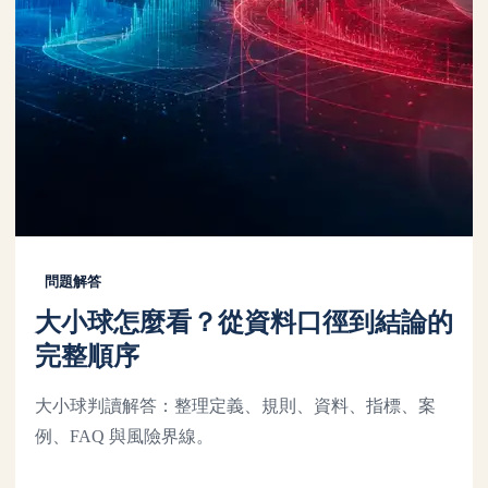
問題解答
大小球怎麼看？從資料口徑到結論的
完整順序
大小球判讀解答：整理定義、規則、資料、指標、案
例、FAQ 與風險界線。