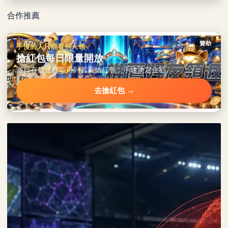
合作推薦
贊助
手慢的人只能看別人領
搶紅包每日限量開放
當日存款達標即可到首頁搶紅包，手速決定金額。
去搶紅包 →