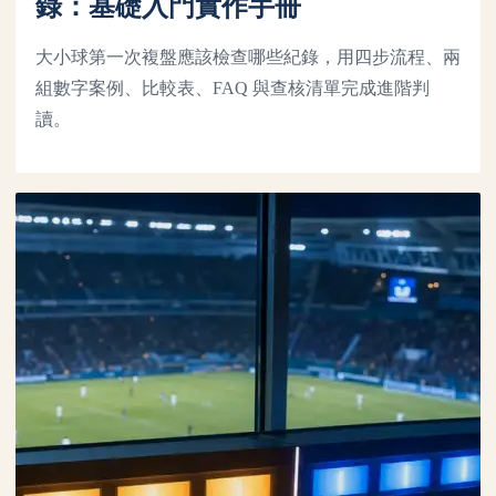
錄：基礎入門實作手冊
大小球第一次複盤應該檢查哪些紀錄，用四步流程、兩
組數字案例、比較表、FAQ 與查核清單完成進階判
讀。