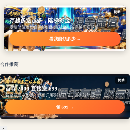
贊助
你現在卡在哪一階？
存越多送越多，階梯彩金
累積儲值達標自動解鎖對應彩金，階梯越高送越狠。
看我能領多少 →
合作推薦
贊助
第一筆就多三成本金
首存 2000 直接送 699
新會員限定加碼，碼量只要彩金五倍，領完就能玩。
領 699 →
×