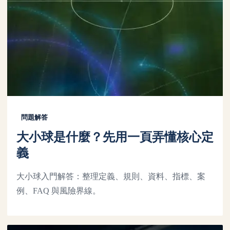
問題解答
大小球是什麼？先用一頁弄懂核心定
義
大小球入門解答：整理定義、規則、資料、指標、案
例、FAQ 與風險界線。