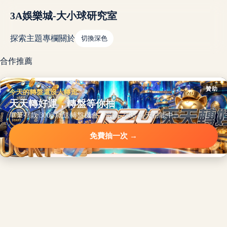
3A娛樂城-大小球研究室
探索
主題
專欄
關於
切換深色
合作推薦
贊助
今天的轉盤還沒人轉走
天天轉好運，轉盤等你抽
單筆存款 3000 就送轉盤機會，最高 2888 每天都能中。
免費抽一次 →