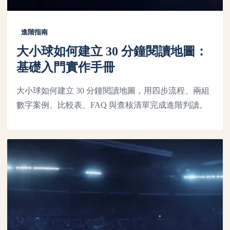
進階指南
大小球如何建立 30 分鐘閱讀地圖：
基礎入門實作手冊
大小球如何建立 30 分鐘閱讀地圖，用四步流程、兩組
數字案例、比較表、FAQ 與查核清單完成進階判讀。