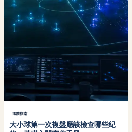
進階指南
大小球第一次複盤應該檢查哪些紀