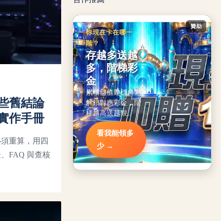
贊助
你現在卡在哪一
階？
存越多送越
多，階梯彩
金
累積儲值達標自動
些舊結論
解鎖對應彩金，階
梯越高送越狠。
實作手冊
看我能領多
必須重算，用四
少 →
FAQ 與查核