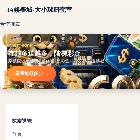
3A娛樂城-大小球研究室
合作推薦
你現在卡在哪一階？
存越多送越多，階梯彩金
累積儲值達標自動解鎖對應彩金，階梯越高送越狠。
看我能領多少 →
探索導覽
首頁