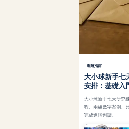
進階指南
大小球新手七
安排：基礎入
大小球新手七天研究
程、兩組數字案例、比
完成進階判讀。