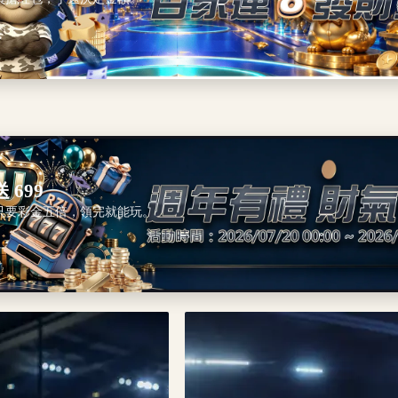
 699
只要彩金五倍，領完就能玩。