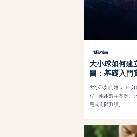
進階指南
大小球如何建立
圖：基礎入門
大小球如何建立 30 
程、兩組數字案例、比
完成進階判讀。