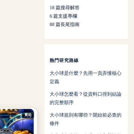
18 篇搜尋解答
6 篇支援專欄
88 篇長尾指南
熱門研究路線
大小球是什麼？先用一頁弄懂核心
定義
大小球怎麼看？從資料口徑到結論
的完整順序
大小球規則有哪些？開始前必查的
贊助
條件