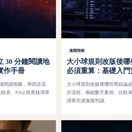
進階指南
 30 分鐘閱讀地
大小球規則改版後哪
實作手冊
必須重算：基礎入門
分鐘閱讀地圖，用四步流
大小球規則改版後哪些舊結論
較表、FAQ 與查核清單
步流程、兩組數字案例、比較表、
清單完成進階判讀。