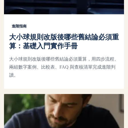
進階指南
大小球規則改版後哪些舊結論必須重
算：基礎入門實作手冊
大小球規則改版後哪些舊結論必須重算，用四步流程、
兩組數字案例、比較表、FAQ 與查核清單完成進階判
讀。