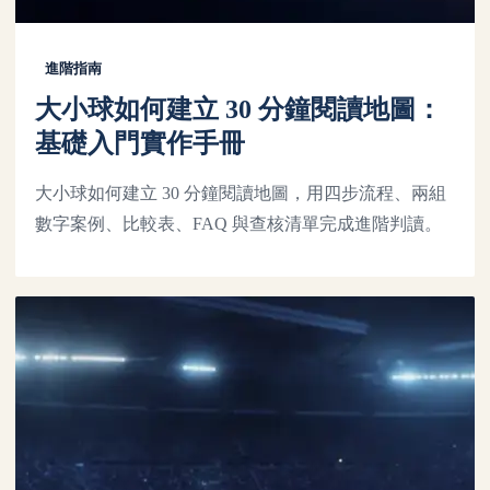
進階指南
大小球如何建立 30 分鐘閱讀地圖：
基礎入門實作手冊
大小球如何建立 30 分鐘閱讀地圖，用四步流程、兩組
數字案例、比較表、FAQ 與查核清單完成進階判讀。