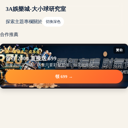
3A娛樂城-大小球研究室
探索
主題
專欄
關於
切換深色
合作推薦
贊助
第一筆就多三成本金
首存 2000 直接送 699
新會員限定加碼，碼量只要彩金五倍，領完就能玩。
領 699 →