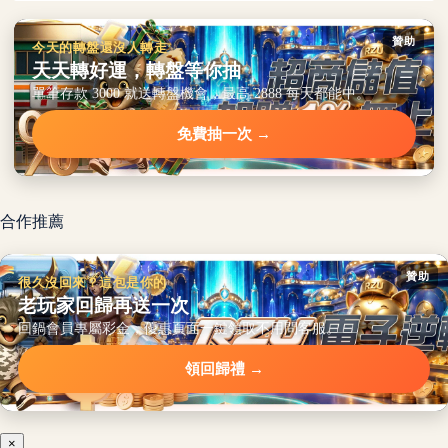
贊助
今天的轉盤還沒人轉走
天天轉好運，轉盤等你抽
單筆存款 3000 就送轉盤機會，最高 2888 每天都能中。
免費抽一次 →
合作推薦
贊助
很久沒回來？這包是你的
老玩家回歸再送一次
回鍋會員專屬彩金，優惠頁面一鍵領取不用問客服。
領回歸禮 →
×