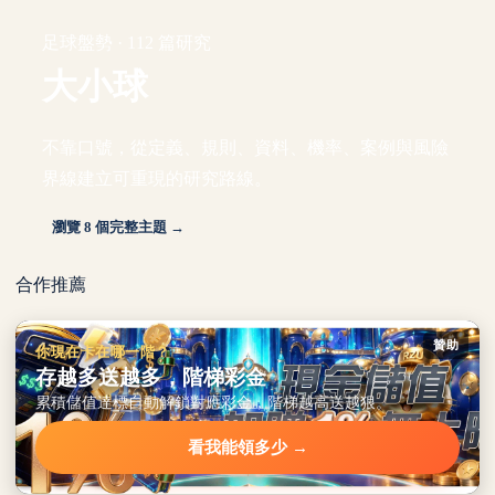
足球盤勢 · 112 篇研究
大小球
不靠口號，從定義、規則、資料、機率、案例與風險
界線建立可重現的研究路線。
瀏覽 8 個完整主題 →
合作推薦
贊助
你現在卡在哪一階？
存越多送越多，階梯彩金
累積儲值達標自動解鎖對應彩金，階梯越高送越狠。
看我能領多少 →