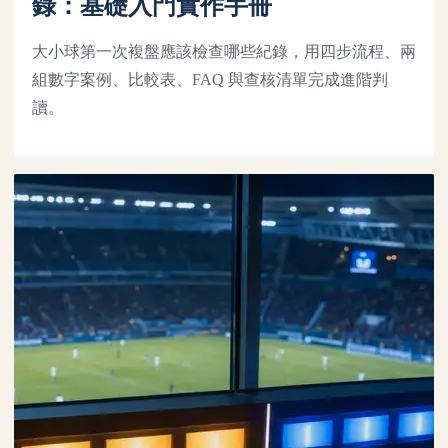
錄：基礎入門實作手冊
大小球第一次複盤應該檢查哪些紀錄，用四步流程、兩
組數字案例、比較表、FAQ 與查核清單完成進階判
讀。