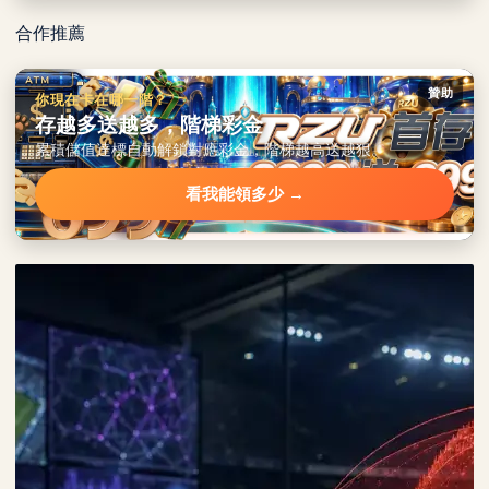
合作推薦
贊助
你現在卡在哪一階？
存越多送越多，階梯彩金
累積儲值達標自動解鎖對應彩金，階梯越高送越狠。
看我能領多少 →