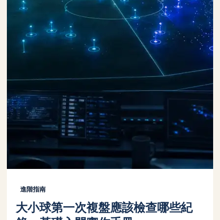
進階指南
大小球第一次複盤應該檢查哪些紀