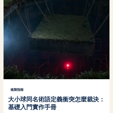
進階指南
大小球同名術語定義衝突怎麼裁決：
基礎入門實作手冊