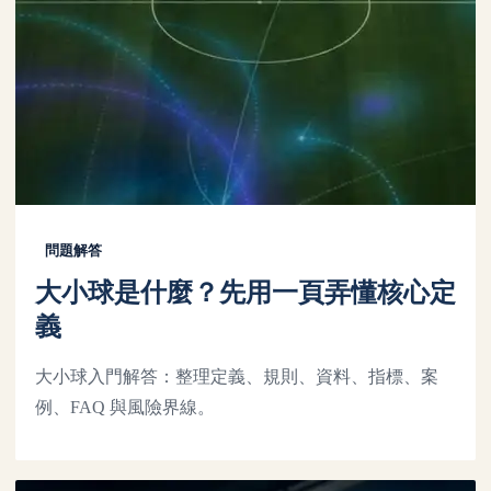
問題解答
大小球是什麼？先用一頁弄懂核心定
義
大小球入門解答：整理定義、規則、資料、指標、案
例、FAQ 與風險界線。