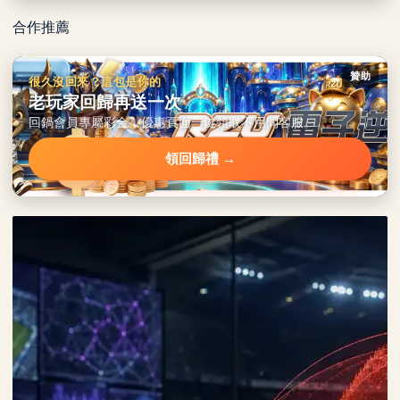
合作推薦
贊助
很久沒回來？這包是你的
老玩家回歸再送一次
回鍋會員專屬彩金，優惠頁面一鍵領取不用問客服。
領回歸禮 →