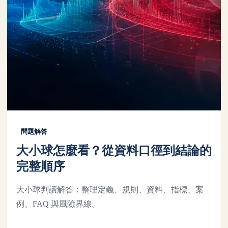
問題解答
大小球怎麼看？從資料口徑到結論的
完整順序
大小球判讀解答：整理定義、規則、資料、指標、案
例、FAQ 與風險界線。