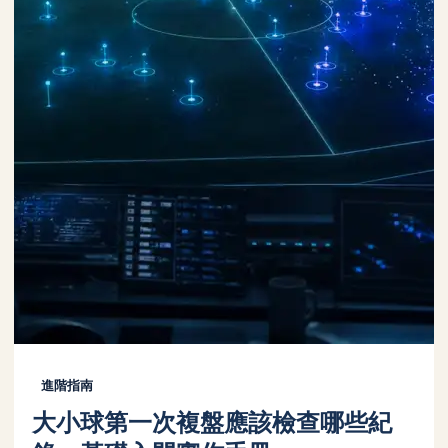
進階指南
大小球第一次複盤應該檢查哪些紀