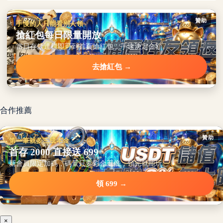
贊助
手慢的人只能看別人領
搶紅包每日限量開放
當日存款達標即可到首頁搶紅包，手速決定金額。
去搶紅包 →
合作推薦
贊助
第一筆就多三成本金
首存 2000 直接送 699
新會員限定加碼，碼量只要彩金五倍，領完就能玩。
領 699 →
×