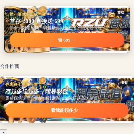
贊助
第一筆就多三成本金
首存 2000 直接送 699
新會員限定加碼，碼量只要彩金五倍，領完就能玩。
領 699 →
合作推薦
贊助
你現在卡在哪一階？
存越多送越多，階梯彩金
累積儲值達標自動解鎖對應彩金，階梯越高送越狠。
看我能領多少 →
×