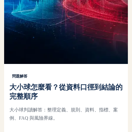
問題解答
大小球怎麼看？從資料口徑到結論的
完整順序
大小球判讀解答：整理定義、規則、資料、指標、案
例、FAQ 與風險界線。