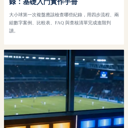
錄：基礎入門實作手冊
大小球第一次複盤應該檢查哪些紀錄，用四步流程、兩
組數字案例、比較表、FAQ 與查核清單完成進階判
讀。