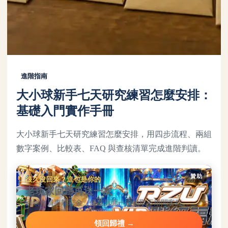
進階指南
大小球新手七天研究練習怎麼安排：
基礎入門實作手冊
大小球新手七天研究練習怎麼安排，用四步流程、兩組
數字案例、比較表、FAQ 與查核清單完成進階判讀。
贊助
很久沒回來？這包是你的
老玩家回歸再送一次
回鍋會員專屬彩金，優惠頁面一鍵領取不用問客服。
領回歸禮 →