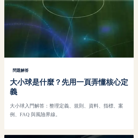
問題解答
大小球是什麼？先用一頁弄懂核心定
義
大小球入門解答：整理定義、規則、資料、指標、案
例、FAQ 與風險界線。