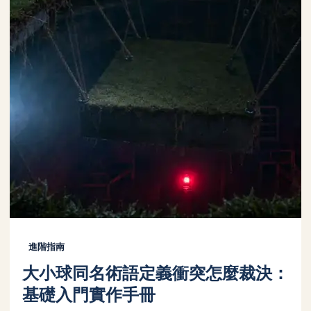
進階指南
大小球同名術語定義衝突怎麼裁決：
基礎入門實作手冊