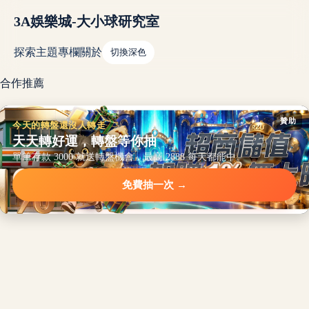
3A娛樂城-大小球研究室
探索
主題
專欄
關於
切換深色
合作推薦
贊助
今天的轉盤還沒人轉走
天天轉好運，轉盤等你抽
單筆存款 3000 就送轉盤機會，最高 2888 每天都能中。
免費抽一次 →