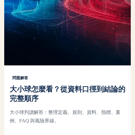
問題解答
大小球怎麼看？從資料口徑到結論的
完整順序
大小球判讀解答：整理定義、規則、資料、指標、案
例、FAQ 與風險界線。