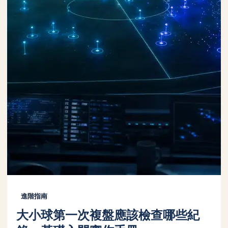
進階指南
大小球第一次複盤應該檢查哪些紀