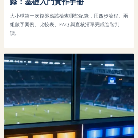
錄：基礎入門實作手冊
大小球第一次複盤應該檢查哪些紀錄，用四步流程、兩
組數字案例、比較表、FAQ 與查核清單完成進階判
讀。