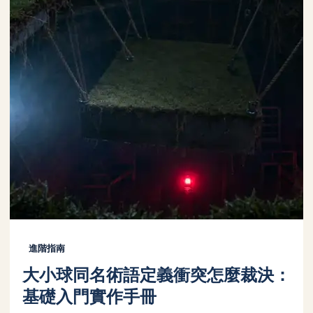
進階指南
大小球同名術語定義衝突怎麼裁決：
基礎入門實作手冊