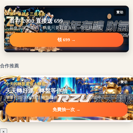
贊助
第一筆就多三成本金
首存 2000 直接送 699
新會員限定加碼，碼量只要彩金五倍，領完就能玩。
領 699 →
合作推薦
贊助
今天的轉盤還沒人轉走
天天轉好運，轉盤等你抽
單筆存款 3000 就送轉盤機會，最高 2888 每天都能中。
免費抽一次 →
×