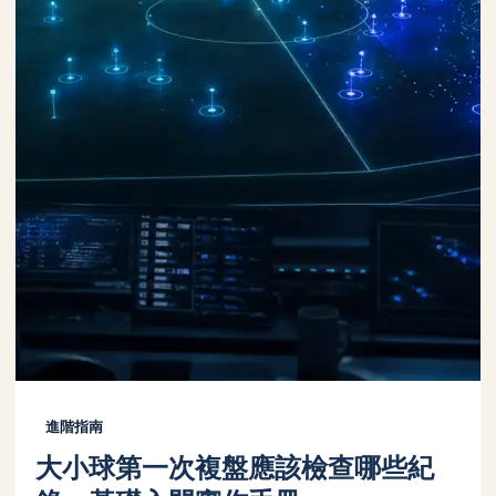
進階指南
大小球第一次複盤應該檢查哪些紀