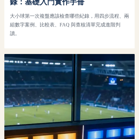
錄：基礎入門實作手冊
大小球第一次複盤應該檢查哪些紀錄，用四步流程、兩
組數字案例、比較表、FAQ 與查核清單完成進階判
讀。