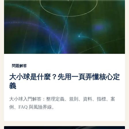
問題解答
大小球是什麼？先用一頁弄懂核心定
義
大小球入門解答：整理定義、規則、資料、指標、案
例、FAQ 與風險界線。