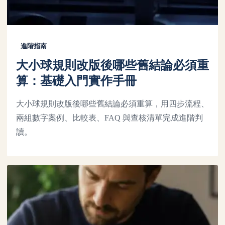
進階指南
大小球規則改版後哪些舊結論必須重
算：基礎入門實作手冊
大小球規則改版後哪些舊結論必須重算，用四步流程、
兩組數字案例、比較表、FAQ 與查核清單完成進階判
讀。