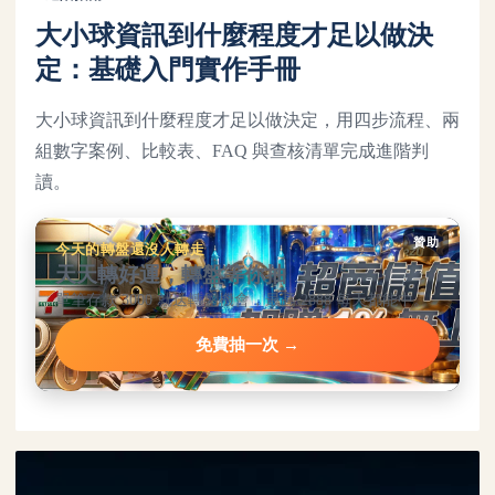
大小球資訊到什麼程度才足以做決
定：基礎入門實作手冊
大小球資訊到什麼程度才足以做決定，用四步流程、兩
組數字案例、比較表、FAQ 與查核清單完成進階判
讀。
贊助
今天的轉盤還沒人轉走
天天轉好運，轉盤等你抽
單筆存款 3000 就送轉盤機會，最高 2888 每天都能中。
免費抽一次 →