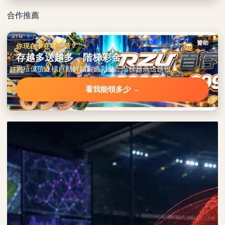
合作推薦
贊助
你現在卡在哪一階？
存越多送越多，階梯彩金
累積儲值達標自動解鎖對應彩金，階梯越高送越狠。
看我能領多少 →