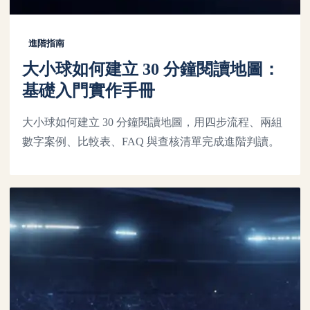
進階指南
大小球如何建立 30 分鐘閱讀地圖：
基礎入門實作手冊
大小球如何建立 30 分鐘閱讀地圖，用四步流程、兩組
數字案例、比較表、FAQ 與查核清單完成進階判讀。