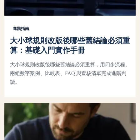
進階指南
大小球規則改版後哪些舊結論必須重
算：基礎入門實作手冊
大小球規則改版後哪些舊結論必須重算，用四步流程、
兩組數字案例、比較表、FAQ 與查核清單完成進階判
讀。