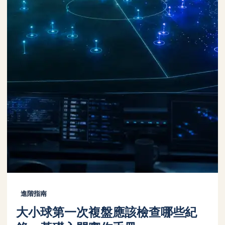
進階指南
大小球第一次複盤應該檢查哪些紀