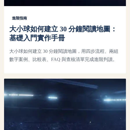
進階指南
大小球如何建立 30 分鐘閱讀地圖：
基礎入門實作手冊
大小球如何建立 30 分鐘閱讀地圖，用四步流程、兩組
數字案例、比較表、FAQ 與查核清單完成進階判讀。