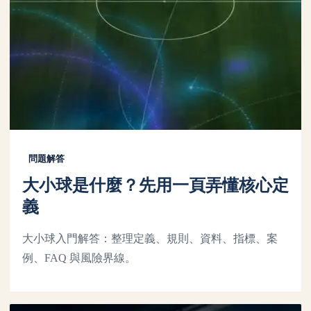
問題解答
大小球是什麼？先用一頁弄懂核心定
義
大小球入門解答：整理定義、規則、資料、指標、案
例、FAQ 與風險界線。