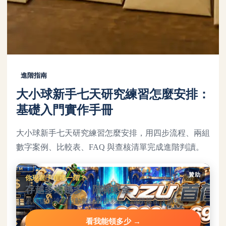
進階指南
大小球新手七天研究練習怎麼安排：
基礎入門實作手冊
大小球新手七天研究練習怎麼安排，用四步流程、兩組
數字案例、比較表、FAQ 與查核清單完成進階判讀。
贊助
你現在卡在哪一階？
存越多送越多，階梯彩金
累積儲值達標自動解鎖對應彩金，階梯越高送越狠。
看我能領多少 →