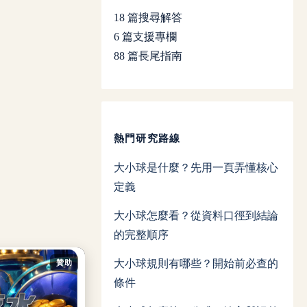
18 篇搜尋解答
6 篇支援專欄
88 篇長尾指南
熱門研究路線
大小球是什麼？先用一頁弄懂核心
定義
大小球怎麼看？從資料口徑到結論
的完整順序
大小球規則有哪些？開始前必查的
贊助
條件