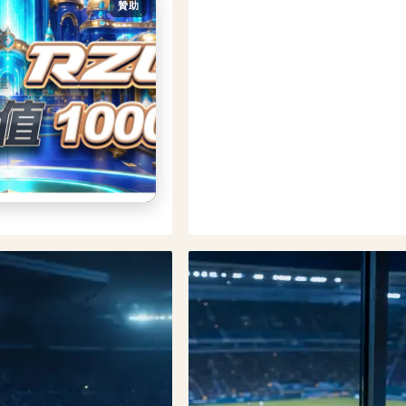
贊助
接
量
就