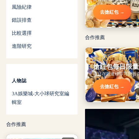
風險紀律
去搶紅包 →
錯誤排查
比較選擇
合作推薦
進階研究
手慢的人只能看別人領
搶紅包每日限量
當日存款達標即可到首
人物誌
去搶紅包 →
3A娛樂城-大小球研究室編
輯室
合作推薦