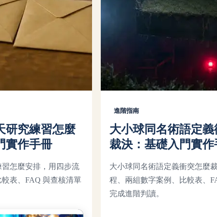
進階指南
天研究練習怎麼
大小球同名術語定義
門實作手冊
裁決：基礎入門實作
練習怎麼安排，用四步流
大小球同名術語定義衝突怎麼
較表、FAQ 與查核清單
程、兩組數字案例、比較表、FA
完成進階判讀。