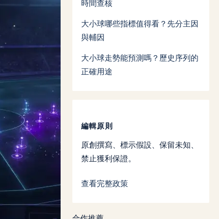
時間查核
大小球哪些指標值得看？先分主因
與輔因
大小球走勢能預測嗎？歷史序列的
正確用途
編輯原則
原創撰寫、標示假設、保留未知、
禁止獲利保證。
查看完整政策
合作推薦