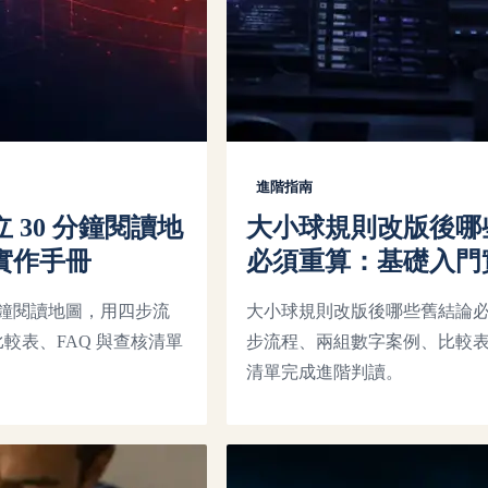
進階指南
 30 分鐘閱讀地
大小球規則改版後哪
實作手冊
必須重算：基礎入門
分鐘閱讀地圖，用四步流
大小球規則改版後哪些舊結論
較表、FAQ 與查核清單
步流程、兩組數字案例、比較表、
清單完成進階判讀。