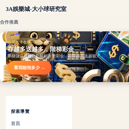
3A娛樂城-大小球研究室
合作推薦
你現在卡在哪一階？
存越多送越多，階梯彩金
累積儲值達標自動解鎖對應彩金，階梯越高送越狠。
看我能領多少 →
探索導覽
首頁