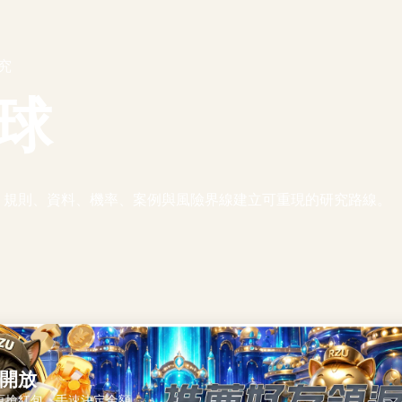
研究
球
、規則、資料、機率、案例與風險界線建立可重現的研究路線。
開放
頁搶紅包，手速決定金額。