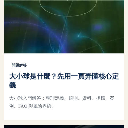
問題解答
大小球是什麼？先用一頁弄懂核心定
義
大小球入門解答：整理定義、規則、資料、指標、案
例、FAQ 與風險界線。