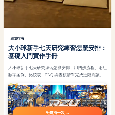
進階指南
大小球新手七天研究練習怎麼安排：
基礎入門實作手冊
大小球新手七天研究練習怎麼安排，用四步流程、兩組
數字案例、比較表、FAQ 與查核清單完成進階判讀。
贊助
今天的轉盤還沒人轉走
天天轉好運，轉盤等你抽
單筆存款 3000 就送轉盤機會，最高 2888 每天都能中。
免費抽一次 →