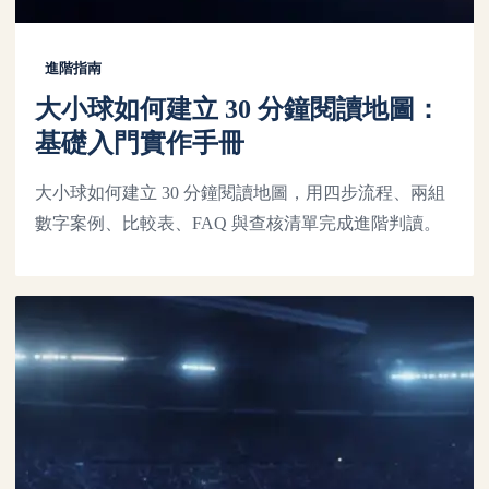
進階指南
大小球如何建立 30 分鐘閱讀地圖：
基礎入門實作手冊
大小球如何建立 30 分鐘閱讀地圖，用四步流程、兩組
數字案例、比較表、FAQ 與查核清單完成進階判讀。