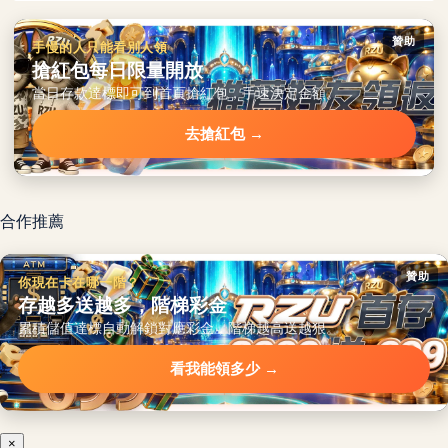
贊助
手慢的人只能看別人領
搶紅包每日限量開放
當日存款達標即可到首頁搶紅包，手速決定金額。
去搶紅包 →
合作推薦
贊助
你現在卡在哪一階？
存越多送越多，階梯彩金
累積儲值達標自動解鎖對應彩金，階梯越高送越狠。
看我能領多少 →
×