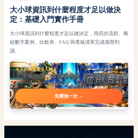
大小球資訊到什麼程度才足以做決
定：基礎入門實作手冊
大小球資訊到什麼程度才足以做決定，用四步流程、兩
組數字案例、比較表、FAQ 與查核清單完成進階判
讀。
贊助
今天的轉盤還沒人轉走
天天轉好運，轉盤等你抽
單筆存款 3000 就送轉盤機會，最高 2888 每天都能中。
免費抽一次 →