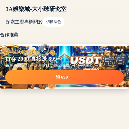
3A娛樂城-大小球研究室
探索
主題
專欄
關於
切換深色
合作推薦
贊助
第一筆就多三成本金
首存 2000 直接送 699
新會員限定加碼，碼量只要彩金五倍，領完就能玩。
領 699 →