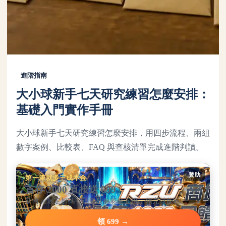
進階指南
大小球新手七天研究練習怎麼安排：
基礎入門實作手冊
大小球新手七天研究練習怎麼安排，用四步流程、兩組
數字案例、比較表、FAQ 與查核清單完成進階判讀。
贊助
第一筆就多三成本金
首存 2000 直接送 699
新會員限定加碼，碼量只要彩金五倍，領完就能玩。
領 699 →