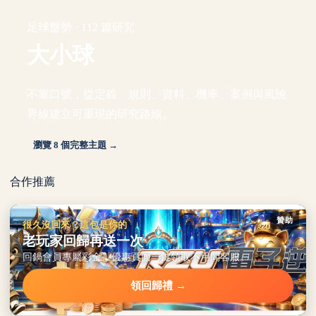
足球盤勢 · 112 篇研究
大小球
不靠口號，從定義、規則、資料、機率、案例與風險
界線建立可重現的研究路線。
瀏覽 8 個完整主題 →
合作推薦
贊助
很久沒回來？這包是你的
老玩家回歸再送一次
回鍋會員專屬彩金，優惠頁面一鍵領取不用問客服。
領回歸禮 →