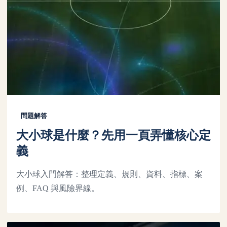
問題解答
大小球是什麼？先用一頁弄懂核心定
義
大小球入門解答：整理定義、規則、資料、指標、案
例、FAQ 與風險界線。