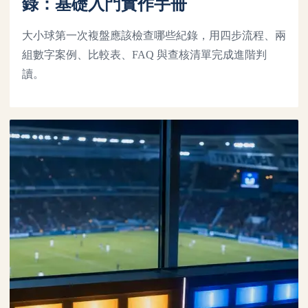
錄：基礎入門實作手冊
大小球第一次複盤應該檢查哪些紀錄，用四步流程、兩
組數字案例、比較表、FAQ 與查核清單完成進階判
讀。