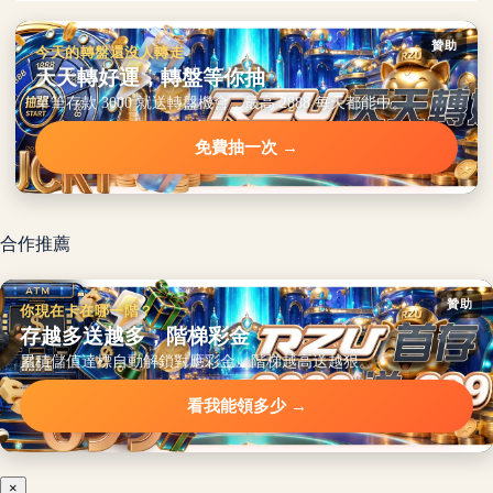
贊助
今天的轉盤還沒人轉走
天天轉好運，轉盤等你抽
單筆存款 3000 就送轉盤機會，最高 2888 每天都能中。
免費抽一次 →
合作推薦
贊助
你現在卡在哪一階？
存越多送越多，階梯彩金
累積儲值達標自動解鎖對應彩金，階梯越高送越狠。
看我能領多少 →
×