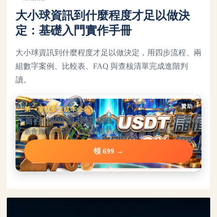
大小球資訊到什麼程度才足以做決
定：基礎入門實作手冊
大小球資訊到什麼程度才足以做決定，用四步流程、兩
組數字案例、比較表、FAQ 與查核清單完成進階判
讀。
贊助
第一筆就多三成本金
首存 2000 直接送 699
新會員限定加碼，碼量只要彩金五倍，領完就能玩。
領 699 →