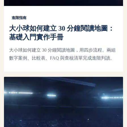
進階指南
大小球如何建立 30 分鐘閱讀地圖：
基礎入門實作手冊
大小球如何建立 30 分鐘閱讀地圖，用四步流程、兩組
數字案例、比較表、FAQ 與查核清單完成進階判讀。