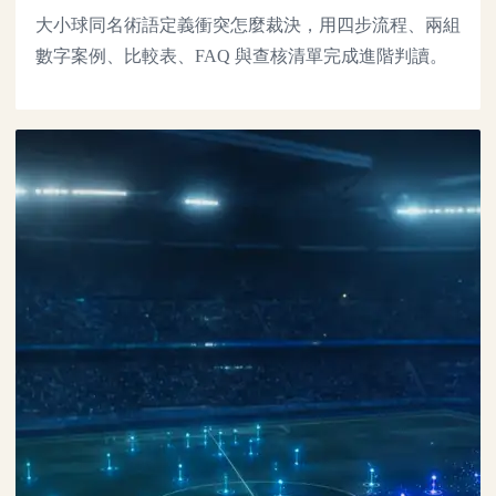
大小球同名術語定義衝突怎麼裁決，用四步流程、兩組
數字案例、比較表、FAQ 與查核清單完成進階判讀。