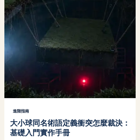
進階指南
大小球同名術語定義衝突怎麼裁決：
基礎入門實作手冊