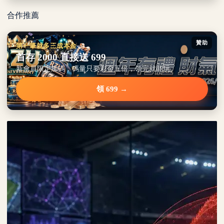
合作推薦
贊助
第一筆就多三成本金
首存 2000 直接送 699
新會員限定加碼，碼量只要彩金五倍，領完就能玩。
領 699 →