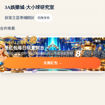
3A娛樂城-大小球研究室
探索
主題
專欄
關於
切換深色
合作推薦
贊助
手慢的人只能看別人領
搶紅包每日限量開放
當日存款達標即可到首頁搶紅包，手速決定金額。
去搶紅包 →