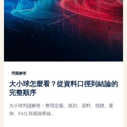
問題解答
大小球怎麼看？從資料口徑到結論的
完整順序
大小球判讀解答：整理定義、規則、資料、指標、案
例、FAQ 與風險界線。