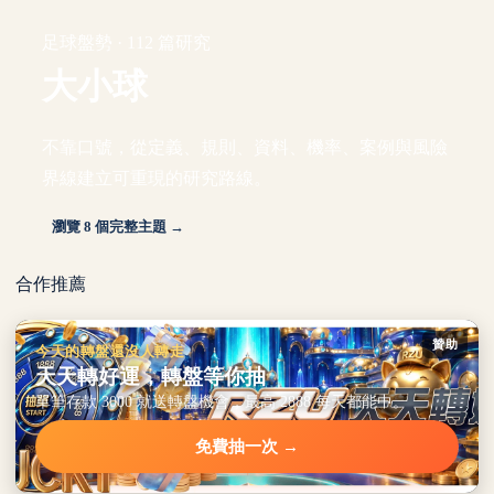
足球盤勢 · 112 篇研究
大小球
不靠口號，從定義、規則、資料、機率、案例與風險
界線建立可重現的研究路線。
瀏覽 8 個完整主題 →
合作推薦
贊助
今天的轉盤還沒人轉走
天天轉好運，轉盤等你抽
單筆存款 3000 就送轉盤機會，最高 2888 每天都能中。
免費抽一次 →