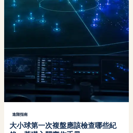
進階指南
大小球第一次複盤應該檢查哪些紀