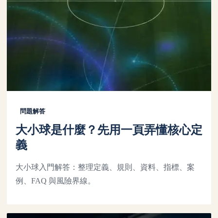
問題解答
大小球是什麼？先用一頁弄懂核心定
義
大小球入門解答：整理定義、規則、資料、指標、案
例、FAQ 與風險界線。