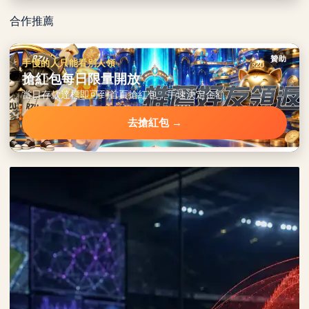
合作推薦
贊助
手慢的人只能看別人領
搶紅包每日限量開放
當日存款達標即可到首頁搶紅包，手速決定金額。
去搶紅包 →