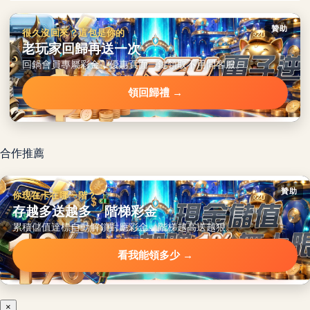
贊助
很久沒回來？這包是你的
老玩家回歸再送一次
回鍋會員專屬彩金，優惠頁面一鍵領取不用問客服。
領回歸禮 →
合作推薦
贊助
你現在卡在哪一階？
存越多送越多，階梯彩金
累積儲值達標自動解鎖對應彩金，階梯越高送越狠。
看我能領多少 →
×