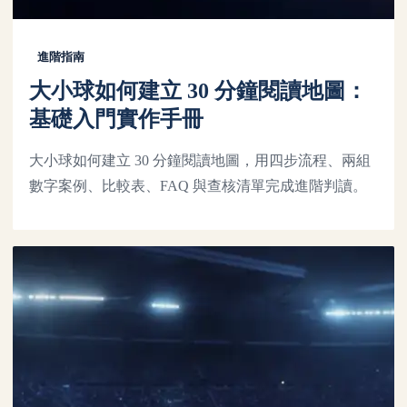
進階指南
大小球如何建立 30 分鐘閱讀地圖：
基礎入門實作手冊
大小球如何建立 30 分鐘閱讀地圖，用四步流程、兩組
數字案例、比較表、FAQ 與查核清單完成進階判讀。