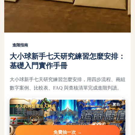
進階指南
大小球新手七天研究練習怎麼安排：
基礎入門實作手冊
大小球新手七天研究練習怎麼安排，用四步流程、兩組
數字案例、比較表、FAQ 與查核清單完成進階判讀。
贊助
今天的轉盤還沒人轉走
天天轉好運，轉盤等你抽
單筆存款 3000 就送轉盤機會，最高 2888 每天都能中。
免費抽一次 →