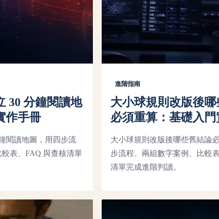
進階指南
 30 分鐘閱讀地
大小球規則改版後哪
實作手冊
必須重算：基礎入門
分鐘閱讀地圖，用四步流
大小球規則改版後哪些舊結論
較表、FAQ 與查核清單
步流程、兩組數字案例、比較表、
清單完成進階判讀。