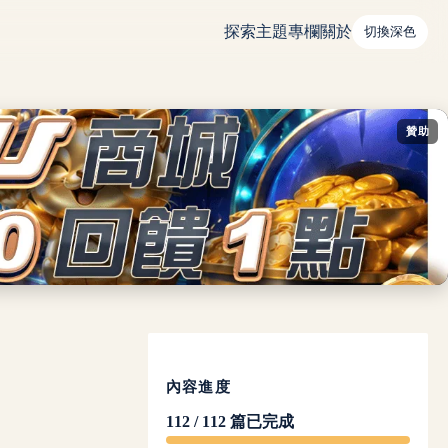
探索
主題
專欄
關於
切換深色
贊助
內容進度
112 / 112 篇已完成