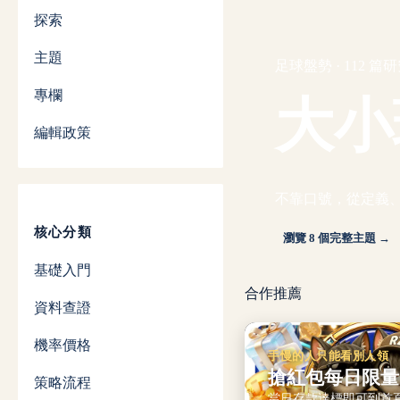
探索
主題
足球盤勢 · 112 篇
專欄
大小
編輯政策
不靠口號，從定義
核心分類
瀏覽 8 個完整主題 →
基礎入門
合作推薦
資料查證
機率價格
手慢的人只能看別人領
搶紅包每日限量
策略流程
當日存款達標即可到首