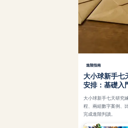
進階指南
大小球新手七
安排：基礎入
大小球新手七天研究
程、兩組數字案例、比
完成進階判讀。