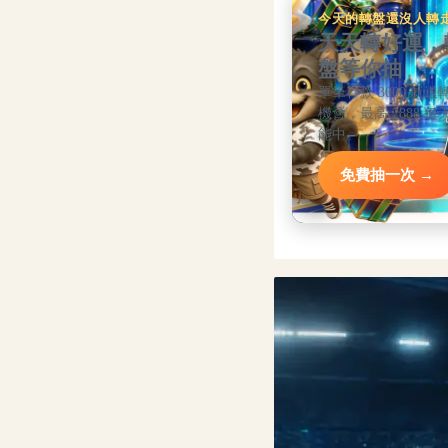
今天的轉盤還沒人轉
天天轉好運，
盤等你抽
單筆存款 3000 就送
機會，最高 2888 每
能中。
免費抽一次 →