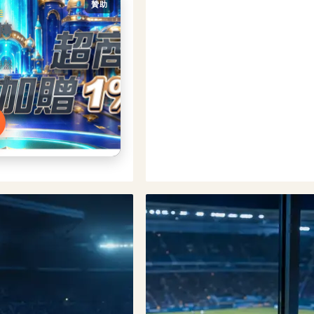
贊助
走
轉
轉盤
天都