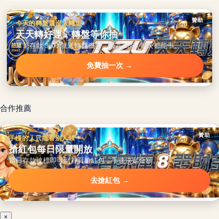
贊助
今天的轉盤還沒人轉走
天天轉好運，轉盤等你抽
單筆存款 3000 就送轉盤機會，最高 2888 每天都能中。
免費抽一次 →
合作推薦
贊助
手慢的人只能看別人領
搶紅包每日限量開放
當日存款達標即可到首頁搶紅包，手速決定金額。
去搶紅包 →
×