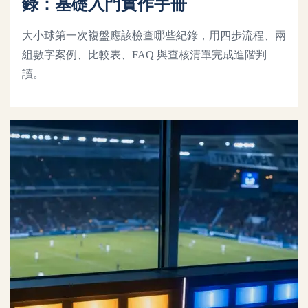
錄：基礎入門實作手冊
大小球第一次複盤應該檢查哪些紀錄，用四步流程、兩
組數字案例、比較表、FAQ 與查核清單完成進階判
讀。