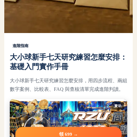
進階指南
大小球新手七天研究練習怎麼安排：
基礎入門實作手冊
大小球新手七天研究練習怎麼安排，用四步流程、兩組
數字案例、比較表、FAQ 與查核清單完成進階判讀。
贊助
第一筆就多三成本金
首存 2000 直接送 699
新會員限定加碼，碼量只要彩金五倍，領完就能玩。
領 699 →