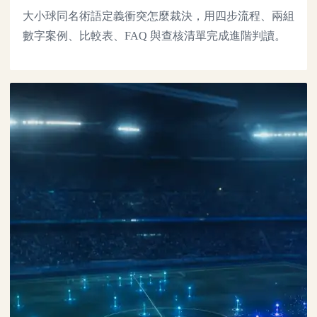
大小球同名術語定義衝突怎麼裁決，用四步流程、兩組
數字案例、比較表、FAQ 與查核清單完成進階判讀。