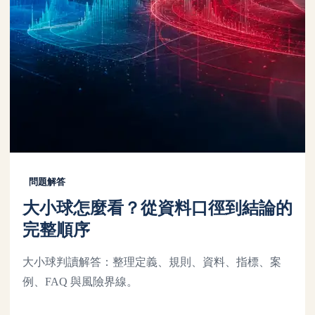
問題解答
大小球怎麼看？從資料口徑到結論的
完整順序
大小球判讀解答：整理定義、規則、資料、指標、案
例、FAQ 與風險界線。