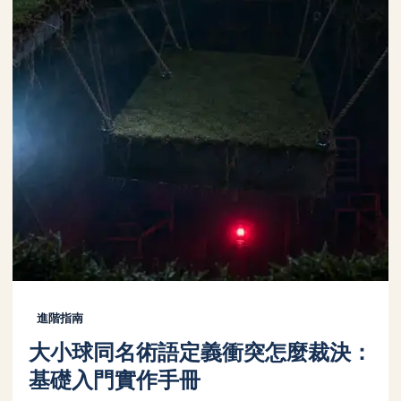
進階指南
大小球同名術語定義衝突怎麼裁決：
基礎入門實作手冊