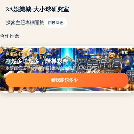
3A娛樂城-大小球研究室
探索
主題
專欄
關於
切換深色
合作推薦
贊助
你現在卡在哪一階？
存越多送越多，階梯彩金
累積儲值達標自動解鎖對應彩金，階梯越高送越狠。
看我能領多少 →