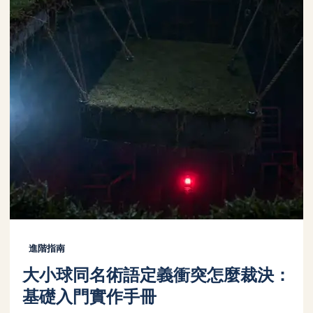
進階指南
大小球同名術語定義衝突怎麼裁決：
基礎入門實作手冊