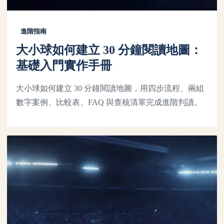
進階指南
大小球如何建立 30 分鐘閱讀地圖：
基礎入門實作手冊
大小球如何建立 30 分鐘閱讀地圖，用四步流程、兩組
數字案例、比較表、FAQ 與查核清單完成進階判讀。