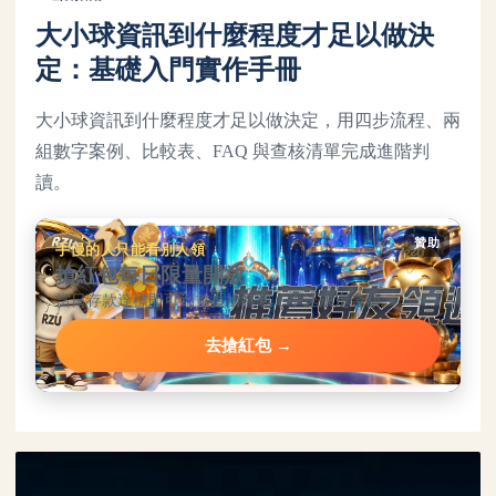
大小球資訊到什麼程度才足以做決
定：基礎入門實作手冊
大小球資訊到什麼程度才足以做決定，用四步流程、兩
組數字案例、比較表、FAQ 與查核清單完成進階判
讀。
贊助
手慢的人只能看別人領
搶紅包每日限量開放
當日存款達標即可到首頁搶紅包，手速決定金額。
去搶紅包 →