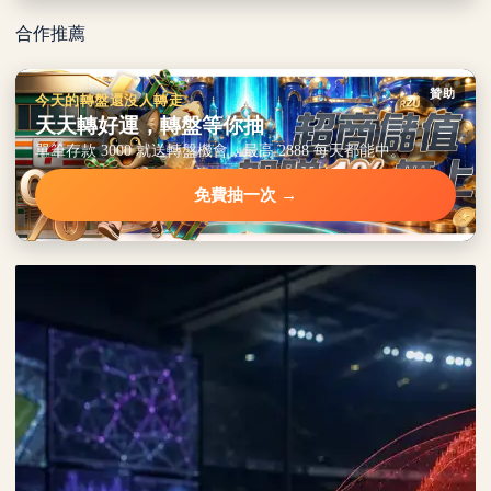
合作推薦
贊助
今天的轉盤還沒人轉走
天天轉好運，轉盤等你抽
單筆存款 3000 就送轉盤機會，最高 2888 每天都能中。
免費抽一次 →