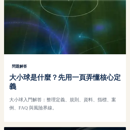
問題解答
大小球是什麼？先用一頁弄懂核心定
義
大小球入門解答：整理定義、規則、資料、指標、案
例、FAQ 與風險界線。