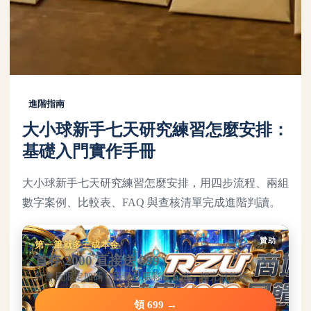
進階指南
大小球新手七天研究練習怎麼安排：
基礎入門實作手冊
大小球新手七天研究練習怎麼安排，用四步流程、兩組
數字案例、比較表、FAQ 與查核清單完成進階判讀。
贊助
第一筆就多三成本金
首存 2000 直接送 699
新會員限定加碼，碼量只要彩金五倍，領完就能玩。
領 699 →