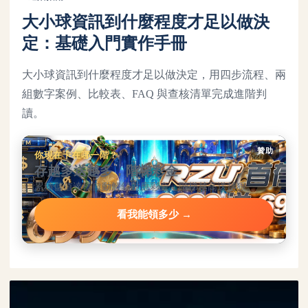
大小球資訊到什麼程度才足以做決
定：基礎入門實作手冊
大小球資訊到什麼程度才足以做決定，用四步流程、兩
組數字案例、比較表、FAQ 與查核清單完成進階判
讀。
贊助
你現在卡在哪一階？
存越多送越多，階梯彩金
累積儲值達標自動解鎖對應彩金，階梯越高送越狠。
看我能領多少 →