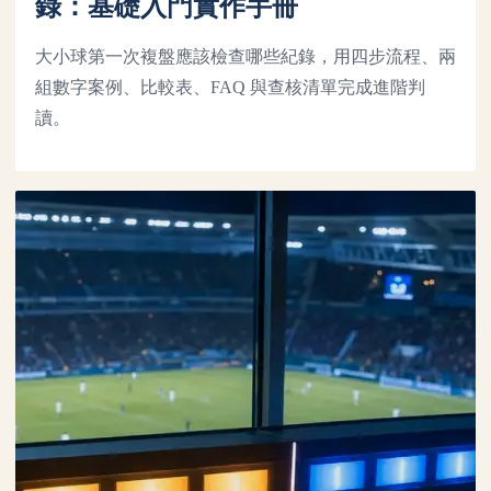
錄：基礎入門實作手冊
大小球第一次複盤應該檢查哪些紀錄，用四步流程、兩
組數字案例、比較表、FAQ 與查核清單完成進階判
讀。