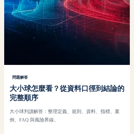
問題解答
大小球怎麼看？從資料口徑到結論的
完整順序
大小球判讀解答：整理定義、規則、資料、指標、案
例、FAQ 與風險界線。