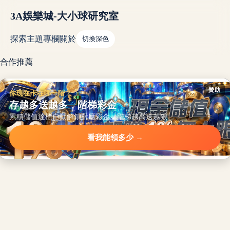
3A娛樂城-大小球研究室
探索
主題
專欄
關於
切換深色
合作推薦
贊助
你現在卡在哪一階？
存越多送越多，階梯彩金
累積儲值達標自動解鎖對應彩金，階梯越高送越狠。
看我能領多少 →