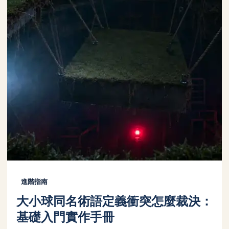
進階指南
大小球同名術語定義衝突怎麼裁決：
基礎入門實作手冊