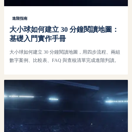
進階指南
大小球如何建立 30 分鐘閱讀地圖：
基礎入門實作手冊
大小球如何建立 30 分鐘閱讀地圖，用四步流程、兩組
數字案例、比較表、FAQ 與查核清單完成進階判讀。