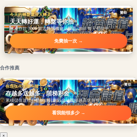
贊助
今天的轉盤還沒人轉走
天天轉好運，轉盤等你抽
單筆存款 3000 就送轉盤機會，最高 2888 每天都能中。
免費抽一次 →
合作推薦
贊助
你現在卡在哪一階？
存越多送越多，階梯彩金
累積儲值達標自動解鎖對應彩金，階梯越高送越狠。
看我能領多少 →
×