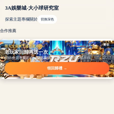
3A娛樂城-大小球研究室
探索
主題
專欄
關於
切換深色
合作推薦
贊助
很久沒回來？這包是你的
老玩家回歸再送一次
回鍋會員專屬彩金，優惠頁面一鍵領取不用問客服。
領回歸禮 →