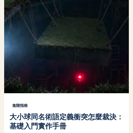
進階指南
大小球同名術語定義衝突怎麼裁決：
基礎入門實作手冊