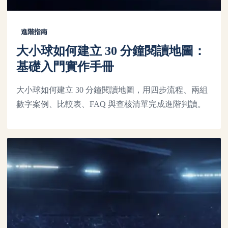
進階指南
大小球如何建立 30 分鐘閱讀地圖：
基礎入門實作手冊
大小球如何建立 30 分鐘閱讀地圖，用四步流程、兩組
數字案例、比較表、FAQ 與查核清單完成進階判讀。