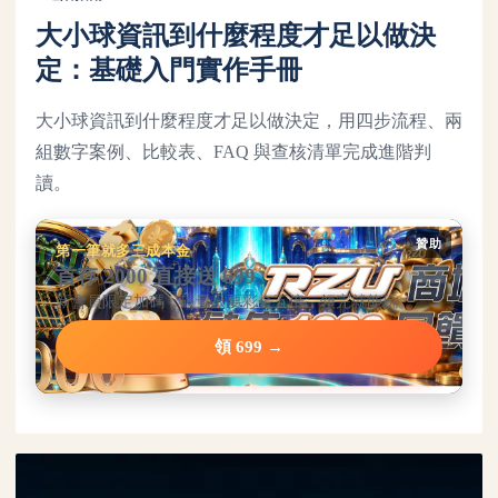
大小球資訊到什麼程度才足以做決
定：基礎入門實作手冊
大小球資訊到什麼程度才足以做決定，用四步流程、兩
組數字案例、比較表、FAQ 與查核清單完成進階判
讀。
贊助
第一筆就多三成本金
首存 2000 直接送 699
新會員限定加碼，碼量只要彩金五倍，領完就能玩。
領 699 →