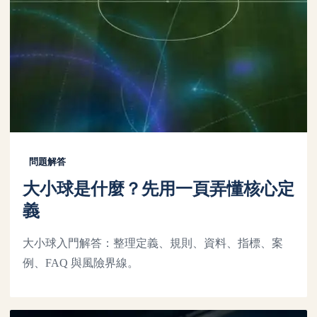
問題解答
大小球是什麼？先用一頁弄懂核心定
義
大小球入門解答：整理定義、規則、資料、指標、案
例、FAQ 與風險界線。