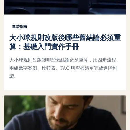
進階指南
大小球規則改版後哪些舊結論必須重
算：基礎入門實作手冊
大小球規則改版後哪些舊結論必須重算，用四步流程、
兩組數字案例、比較表、FAQ 與查核清單完成進階判
讀。