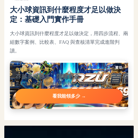
大小球資訊到什麼程度才足以做決
定：基礎入門實作手冊
大小球資訊到什麼程度才足以做決定，用四步流程、兩
組數字案例、比較表、FAQ 與查核清單完成進階判
讀。
贊助
你現在卡在哪一階？
存越多送越多，階梯彩金
累積儲值達標自動解鎖對應彩金，階梯越高送越狠。
看我能領多少 →