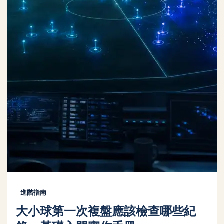
進階指南
大小球第一次複盤應該檢查哪些紀