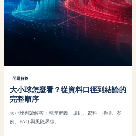
問題解答
大小球怎麼看？從資料口徑到結論的
完整順序
大小球判讀解答：整理定義、規則、資料、指標、案
例、FAQ 與風險界線。