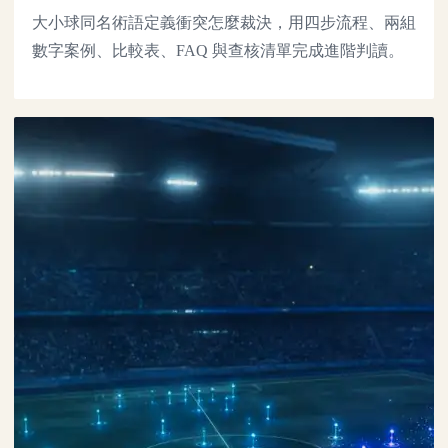
大小球同名術語定義衝突怎麼裁決，用四步流程、兩組
數字案例、比較表、FAQ 與查核清單完成進階判讀。