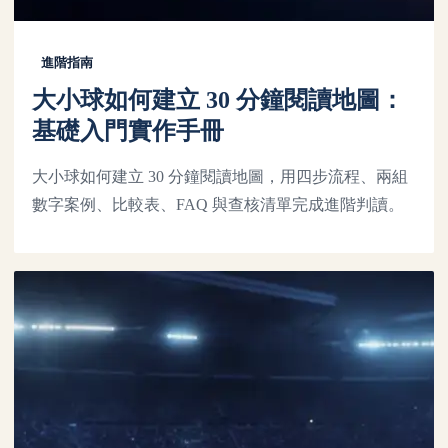
進階指南
大小球如何建立 30 分鐘閱讀地圖：
基礎入門實作手冊
大小球如何建立 30 分鐘閱讀地圖，用四步流程、兩組
數字案例、比較表、FAQ 與查核清單完成進階判讀。