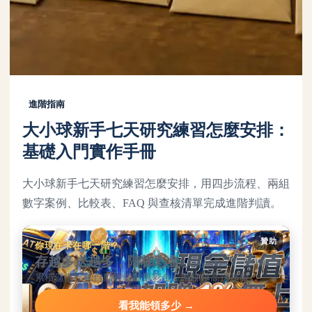
進階指南
大小球新手七天研究練習怎麼安排：
基礎入門實作手冊
大小球新手七天研究練習怎麼安排，用四步流程、兩組
數字案例、比較表、FAQ 與查核清單完成進階判讀。
贊助
你現在卡在哪一階？
存越多送越多，階梯彩金
累積儲值達標自動解鎖對應彩金，階梯越高送越狠。
看我能領多少 →