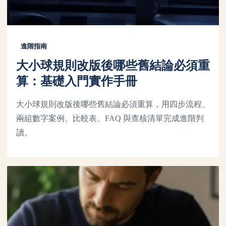
進階指南
大小球規則改版後哪些舊結論必須重
算：基礎入門實作手冊
大小球規則改版後哪些舊結論必須重算，用四步流程、
兩組數字案例、比較表、FAQ 與查核清單完成進階判
讀。