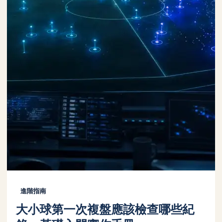
進階指南
大小球第一次複盤應該檢查哪些紀