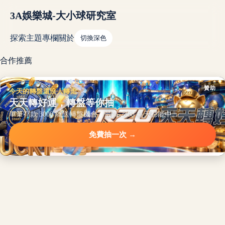
3A娛樂城-大小球研究室
探索
主題
專欄
關於
切換深色
合作推薦
贊助
今天的轉盤還沒人轉走
天天轉好運，轉盤等你抽
單筆存款 3000 就送轉盤機會，最高 2888 每天都能中。
免費抽一次 →