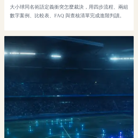
大小球同名術語定義衝突怎麼裁決，用四步流程、兩組
數字案例、比較表、FAQ 與查核清單完成進階判讀。