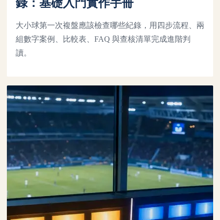
錄：基礎入門實作手冊
大小球第一次複盤應該檢查哪些紀錄，用四步流程、兩
組數字案例、比較表、FAQ 與查核清單完成進階判
讀。