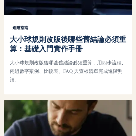
進階指南
大小球規則改版後哪些舊結論必須重
算：基礎入門實作手冊
大小球規則改版後哪些舊結論必須重算，用四步流程、
兩組數字案例、比較表、FAQ 與查核清單完成進階判
讀。