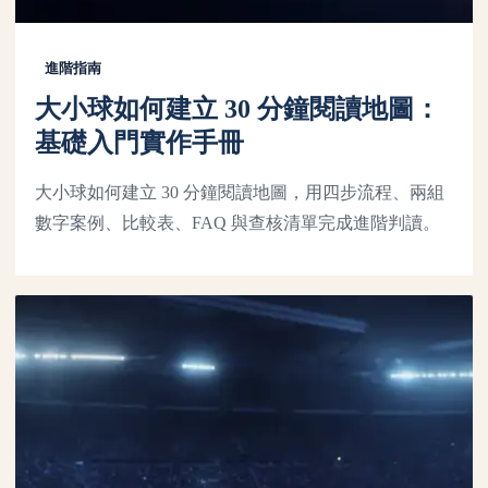
進階指南
大小球如何建立 30 分鐘閱讀地圖：
基礎入門實作手冊
大小球如何建立 30 分鐘閱讀地圖，用四步流程、兩組
數字案例、比較表、FAQ 與查核清單完成進階判讀。