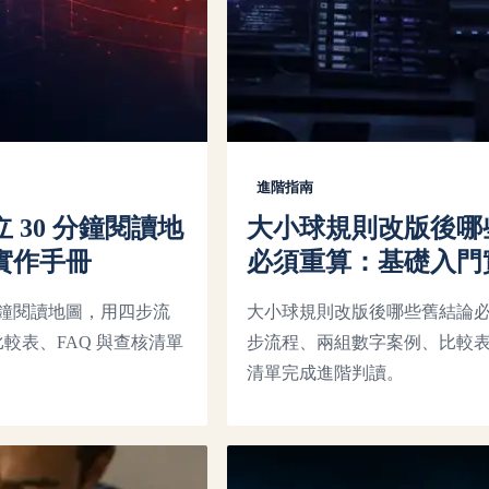
進階指南
 30 分鐘閱讀地
大小球規則改版後哪
實作手冊
必須重算：基礎入門
分鐘閱讀地圖，用四步流
大小球規則改版後哪些舊結論
較表、FAQ 與查核清單
步流程、兩組數字案例、比較表、
清單完成進階判讀。