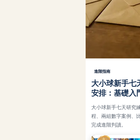
進階指南
大小球新手七
安排：基礎入
大小球新手七天研究
程、兩組數字案例、比
完成進階判讀。