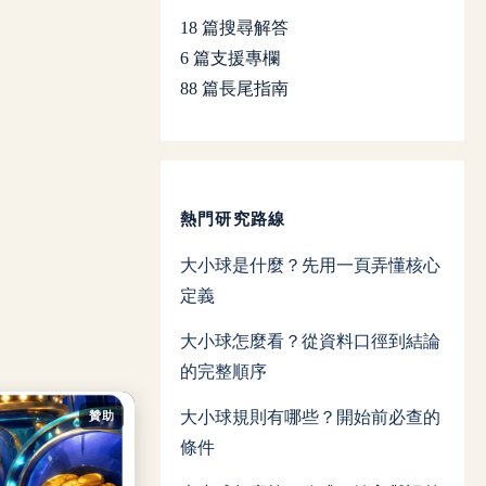
18 篇搜尋解答
6 篇支援專欄
88 篇長尾指南
熱門研究路線
大小球是什麼？先用一頁弄懂核心
定義
大小球怎麼看？從資料口徑到結論
的完整順序
大小球規則有哪些？開始前必查的
贊助
條件