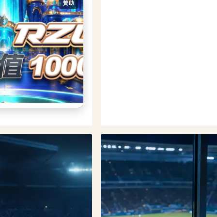
贊助
接
量
就