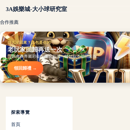
3A娛樂城-大小球研究室
合作推薦
很久沒回來？這包是你的
老玩家回歸再送一次
回鍋會員專屬彩金，優惠頁面一鍵領取不用問客服。
領回歸禮 →
探索導覽
首頁