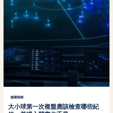
進階指南
大小球第一次複盤應該檢查哪些紀