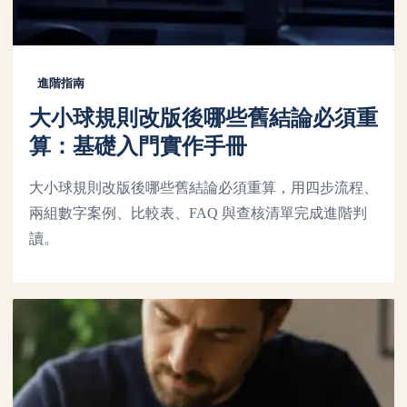
進階指南
大小球規則改版後哪些舊結論必須重
算：基礎入門實作手冊
大小球規則改版後哪些舊結論必須重算，用四步流程、
兩組數字案例、比較表、FAQ 與查核清單完成進階判
讀。