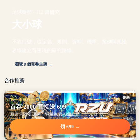
足球盤勢 · 112 篇研究
大小球
不靠口號，從定義、規則、資料、機率、案例與風險
界線建立可重現的研究路線。
瀏覽 8 個完整主題 →
合作推薦
贊助
第一筆就多三成本金
首存 2000 直接送 699
新會員限定加碼，碼量只要彩金五倍，領完就能玩。
領 699 →