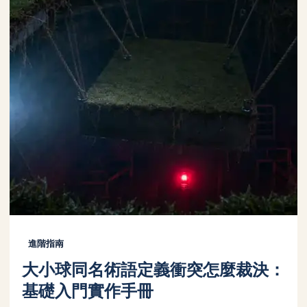
進階指南
大小球同名術語定義衝突怎麼裁決：
基礎入門實作手冊