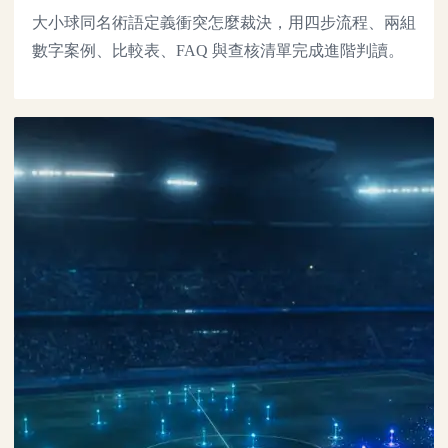
大小球同名術語定義衝突怎麼裁決，用四步流程、兩組
數字案例、比較表、FAQ 與查核清單完成進階判讀。