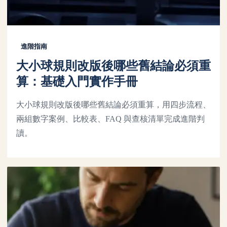
進階指南
大小球規則改版後哪些舊結論必須重
算：基礎入門實作手冊
大小球規則改版後哪些舊結論必須重算，用四步流程、
兩組數字案例、比較表、FAQ 與查核清單完成進階判
讀。