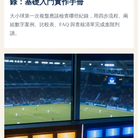
錄：基礎入門實作手冊
大小球第一次複盤應該檢查哪些紀錄，用四步流程、兩
組數字案例、比較表、FAQ 與查核清單完成進階判
讀。