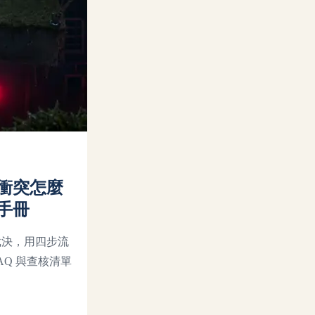
衝突怎麼
手冊
裁決，用四步流
Q 與查核清單