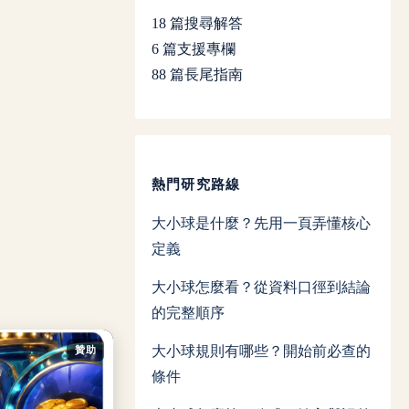
18 篇搜尋解答
6 篇支援專欄
88 篇長尾指南
熱門研究路線
大小球是什麼？先用一頁弄懂核心
定義
大小球怎麼看？從資料口徑到結論
的完整順序
大小球規則有哪些？開始前必查的
贊助
條件