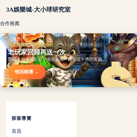
3A娛樂城-大小球研究室
合作推薦
很久沒回來？這包是你的
老玩家回歸再送一次
回鍋會員專屬彩金，優惠頁面一鍵領取不用問客服。
領回歸禮 →
探索導覽
首頁