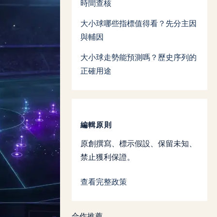
時間查核
大小球哪些指標值得看？先分主因
與輔因
大小球走勢能預測嗎？歷史序列的
正確用途
編輯原則
原創撰寫、標示假設、保留未知、
禁止獲利保證。
查看完整政策
合作推薦