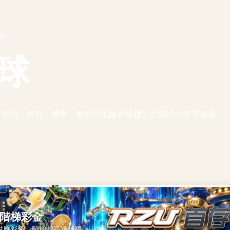
研究
球
、規則、資料、機率、案例與風險界線建立可重現的研究路線。
階梯彩金
對應彩金，階梯越高送越狠。